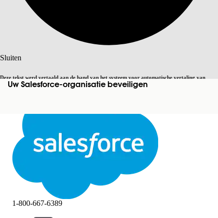
Zoeken
Sluiten
Deze tekst werd vertaald aan de hand van het systeem voor automatische vertaling van
Uw Salesforce-organisatie beveiligen
Overschakelen op Engels
Niet nu
Salesforce. U vindt
hier
meer details.
Sluiten
Sluiten
1-800-667-6389