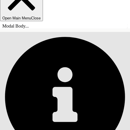
Open Main Menu
Close
Modal Body...
INHOUDSOPGAVE
Zoeken
Inhoudsopgave
weergeven
Inhoudsopgave