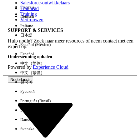
Salesforce-ontwikkelaars
Français
Trailhead
Ervaring
Training
Deutsch
Vertrouwen
Italiano
SUPPORT & SERVICES
日本語
Hulp nodig? Zoek naar meer resources of neem contact met een
Alles wissen
Gereed
Español (México)
expert op.
Español
Ondersteuning ophalen
中文（简体）
Powered by
Experience Cloud
中文（繁體）
Nederlands
한국어
Русский
Português (Brasil)
Suomi
Dansk
Svenska
Geen resultaten