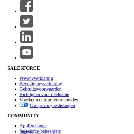
Filters (0)
FILTERS SELECTEREN
Productgebied
Toevoegen
Invloed op functies
SALESFORCE
Privacyverklaring
Beveiligingsverklaring
Gebruiksvoorwaarden
Richtlijnen voor deelname
Voorkeurcentrum voor cookies
Uw privacybeslissingen
Edition
COMMUNITY
AppExchange
Salesforce-beheerders
English