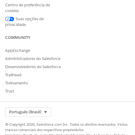
Para enviar email em nome de seus usuários, o Salesforce
Centro de preferência de
exige que você verifique a propriedade de seus domínios
cookies
de email. Recomendamos que você configure o
Suas opções de
DomainKeys Identified Mail (DKIM) para concluir esse
privacidade
requisito. Se não puder configurar chaves DKIM, verifique
se você é proprietário de um domínio por meio de um
COMMUNITY
domínio de email autorizado.
AppExchange
Verificação de endereço de email do usuário
Os usuários não poderão enviar emails enviados do
Administradores do Salesforce
Salesforce até que o endereço de email do Salesforce e o
Desenvolvedores do Salesforce
endereço de email de devolução sejam verificados.
Trailhead
Aprenda a identificar usuários com endereços de email
não verificados e ajude-os a concluir esta etapa
Treinamento
obrigatória.
Trust
Select Org
Português (Brasil)
ESTE ARTIGO RESOLVEU SEU PROBLEMA?
© Copyright 2026, Salesforce.com Inc. Todos os direitos reservados. Várias
Diga-nos para podermos melhorar!
marcas comerciais dos respectivos proprietários.