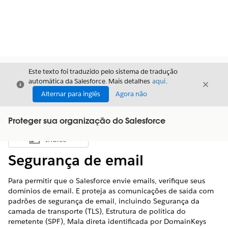
Este texto foi traduzido pelo sistema de tradução
automática da Salesforce. Mais detalhes
aqui
.
Fechar
Fecha
Fechar
Alternar para inglês
Agora não
Proteger sua organização do Salesforce
Índice
Mostrar índice
Segurança de email
Para permitir que o Salesforce envie emails, verifique seus
domínios de email. E proteja as comunicações de saída com
padrões de segurança de email, incluindo Segurança da
camada de transporte (TLS), Estrutura de política do
remetente (SPF), Mala direta identificada por DomainKeys