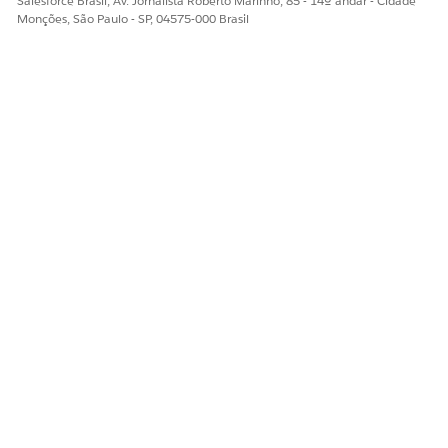
Salesforce Brasil, Av. Jornalista Roberto Marinho, 85 - 14º andar - Cidade
Sim
Não
Monções, São Paulo - SP, 04575-000 Brasil