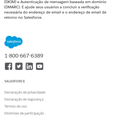
(DKIM) e Autenticação de mensagem baseada em domínio
(DMARC). E ajude seus usuários a concluir a verificação
necessária do endereço de email e o endereço de email de
retorno no Salesforce.
Habilitar o Salesforce para enviar email
Para que o Salesforce possa enviar emails em nome de
seus usuários, é necessária verificação no nível do
domínio e no nível do usuário. Os administradores do
Salesforce verificam os domínios de sua propriedade e os
usuários verificam seus endereços de email e de
1-800-667-6389
devolução.
Mecanismos de segurança de email
O Salesforce oferece suporte a vários mecanismos de
segurança de email: Segurança da camada de transação
SALESFORCE
(TLS), Estrutura de política do remetente (SPF), Mala
direta identificada por domínios (DKIM) e Autenticação,
Declaração de privacidade
relatórios e conformidade de mensagens baseadas em
Declaração de segurança
domínio (DMARC). Cada mecanismo protege diferentes
aspectos de uma mensagem de email.
Termos de uso
Diretrizes de participação
Domínios de email autorizados