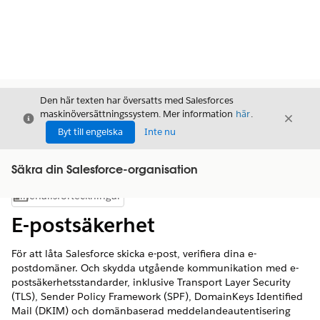
Den här texten har översatts med Salesforces
maskinöversättningssystem. Mer information
här
.
Stäng
Stäng
Stäng
Byt till engelska
Inte nu
Säkra din Salesforce-organisation
Innehållsförteckningar
Visa innehållsförteckning
E-postsäkerhet
För att låta Salesforce skicka e-post, verifiera dina e-
postdomäner. Och skydda utgående kommunikation med e-
postsäkerhetsstandarder, inklusive Transport Layer Security
(TLS), Sender Policy Framework (SPF), DomainKeys Identified
Mail (DKIM) och domänbaserad meddelandeautentisering