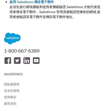
啟用 Salesforce 傳送電子郵件
必須先進行網域層級和使用者層級驗證,Salesforce 才能代表使
用者傳送電子郵件。Salesforce 管理員會驗證您擁有的網域,使
用者會驗證其電子郵件並傳回電子郵件地址。
電子郵件安全性機制
Salesforce 支援數個電子郵件安全性機制:交易層安全性
(TLS)、寄件者原則架構 (SPF)、網域金鑰識別郵件 (DKIM) 和
以網域為基礎的訊息驗證、報告和合規 (DMARC)。每個機制都
會保護電子郵件訊息的不同層面。
1-800-667-6389
授權的電子郵件網域
若要代表使用者傳送電子郵件,Salesforce 需要您驗證電子郵件
網域的擁有權。我們建議您設定 DomainKeys 識別郵件
(DKIM) 以完成該需求。如果您無法設定 DKIM 金鑰,請透過授
權的電子郵件網域確認您擁有網域。
SALESFORCE
使用者電子郵件地址驗證
隱私權聲明
使用者在驗證其 Salesforce 電子郵件地址和傳回電子郵件地址
之前,無法從 Salesforce 傳送傳出電子郵件。瞭解如何識別具有
安全性聲明
未驗證電子郵件地址的使用者,並協助其完成此必要步驟。
使用條款
參與原則