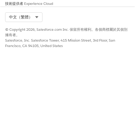
技術提供者
Experience Cloud
Select Org
中文（繁體）
© Copyright 2026, Salesforce.com Inc. 保留所有權利。各個商標屬於其個別
擁有者。
Salesforce, Inc. Salesforce Tower, 415 Mission Street, 3rd Floor, San
Francisco, CA 94105, United States