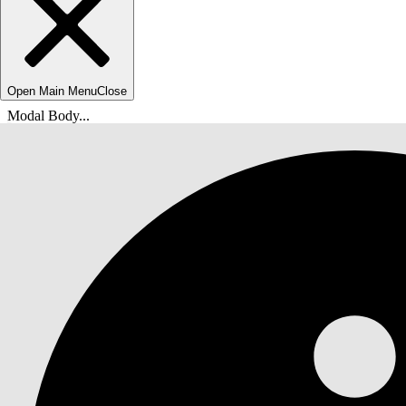
Open Main Menu
Close
Modal Body...
Sie befinden sich hier:
Salesforce-Hilfe
Dokumente
Schützen Ihrer Salesforce-Organisation