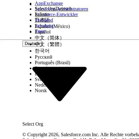
AppExchange
Select Org
Deutsch
Salesforce-Administratoren
Italiano
Salesforce-Entwickler
Trailhead
日本語
Hinweis
Sie können "In Sandbox kopieren" für nicht übe
Schulung
Español (México)
Domäne in eine Sandbox importieren, wenn die Domän
Trust
Español
中文（简体）
Importieren autorisierter E-Mail-Domänen in ei
Deutsch
中文（繁體）
한국어
Importieren Sie in Ihrer Sandbox-Organisation all
Русский
Português (Brasil)
Verwenden Sie in einer Sandbox unter "
Setup
" da
Suomi
Klicken Sie auf
Aus Produktion importieren
.
Dansk
Svenska
Alle autorisierten E-Mail-Domänen in der Pro
Nederlands
Norsk
Die Domäne wurde überprüft
"In Sandbox kopieren" ist aktiviert
Die autorisierte E-Mail-Domäne ist zum Zei
Select Org
© Copyright 2026, Salesforce.com Inc. Alle Rechte vorbeh