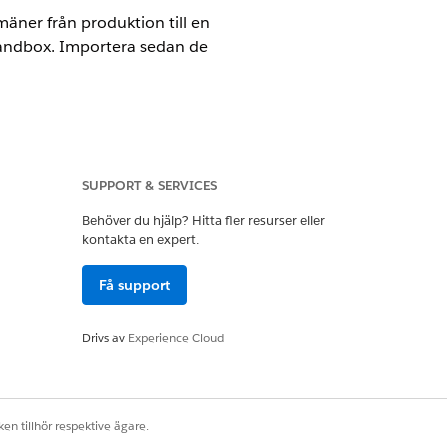
äner från produktion till en
 sandbox. Importera sedan de
SUPPORT & SERVICES
Behöver du hjälp? Hitta fler resurser eller
kontakta en expert.
Få support
Drivs av
Experience Cloud
boxar.
-postdomäner
.
en tillhör respektive ägare.