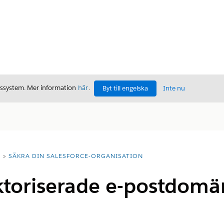
gssystem. Mer information
här
.
Byt till engelska
Inte nu
T
SÄKRA DIN SALESFORCE-ORGANISATION
toriserade e-postdomäne