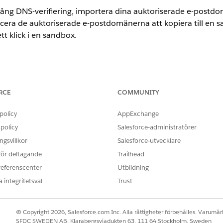
ång DNS-verifiering, importera dina auktoriserade e-postdom
icera de auktoriserade e-postdomänerna att kopiera till en
t klick i en sandbox.
ic och Lightning Experience
RCE
COMMUNITY
rutom
Database.com
policy
AppExchange
 KRÄVS
policy
Salesforce-administratörer
äner:
E-postadministration
gsvillkor
Salesforce-utvecklare
 för deltagande
Trailhead
postdomäner att kopiera till sandboxar
referenscenter
Utbildning
 integritetsval
Trust
auktoriserade e-postdomäner som du vill importera till sand
använd rutan Snabbsökning för att hitta och välja
Auktoriserade e
omän som du vill importera till sandboxar, aktivera en inställning.
© Copyright 2026, Salesforce.com Inc. Alla rättigheter förbehålles. Varumärk
SFDC SWEDEN AB, Klarabergsviadukten 63, 111 64 Stockholm, Sweden
tan, klicka på
Redigera
.