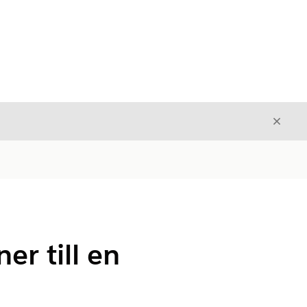
Stäng
Stäng
r till en