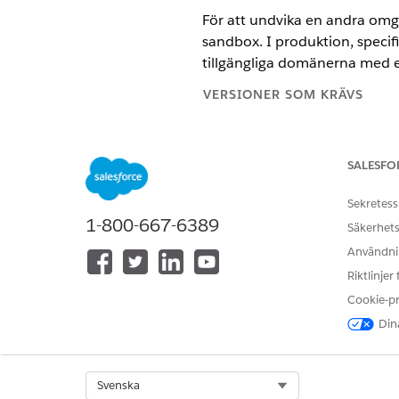
För att undvika en andra omg
sandbox. I produktion, specif
tillgängliga domänerna med et
VERSIONER SOM KRÄVS
Tillgängliga i: Salesforce Class
SALESFO
Tillgängliga i: alla versioner fö
Sekretess
ANVÄNDARBEHÖRIGHETER SOM
1-800-667-6389
Säkerhets
Ändra auktoriserade e-postdom
Användnin
Riktlinjer
Specificera auktoriserade e-
Cookie-p
Dina
I produktion, konfigurera de 
I produktion, i
Inställningar
, 
För varje auktoriserad e-postd
Select Org
Svenska
För en verifierad post i lis