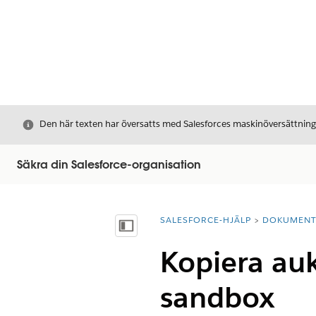
Stäng
Den här texten har översatts med Salesforces maskinöversättnin
Säkra din Salesforce-organisation
SALESFORCE-HJÄLP
DOKUMEN
Du är här:
Visa innehållsförteckning
Kopiera auk
sandbox