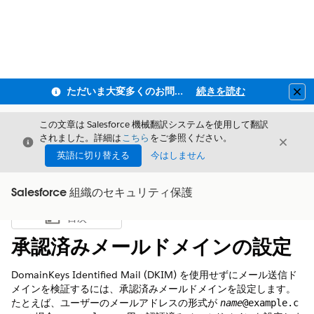
ただいま大変多くのお問い合わせをいただいており、ご連絡までにお時間を頂戴しております
続きを読む
Clo
この文章は Salesforce 機械翻訳システムを使用して翻訳
されました。詳細は
こちら
をご参照ください。
閉じる
閉じ
閉じる
英語に切り替える
今はしません
Salesforce 組織のセキュリティ保護
目次
目次を表示
承認済みメールドメインの設定
DomainKeys Identified Mail (DKIM) を使用せずにメール送信ド
メインを検証するには、承認済みメールドメインを設定します。
たとえば、ユーザーのメールアドレスの形式が
name
@example.c