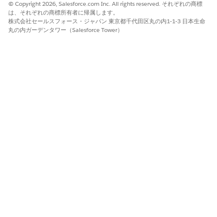
承認済みメールドメインを追加するには、[
追加] を
クリックし
© Copyright 2026, Salesforce.com Inc. All rights reserved. それぞれの商標
ます。
は、それぞれの商標所有者に帰属します。
株式会社セールスフォース・ジャパン 東京都千代田区丸の内1-1-3 日本生命
ドメイン名を入力します。たとえば、
です。
example.com
丸の内ガーデンタワー（Salesforce Tower）
変更内容を保存します。
Salesforce は、承認されたメールドメインの確認キーを生成
します (例:
)。
00D000000000P08=1TB00000000000B
ドメインを所有している場合は、確認コードを含むドメイン名
の TXT (テキスト) レコードを DNS に追加します。
IT チームまたは DNS プロバイダーと協力して、このステップ
を完了します。
DNS の変更が反映されるまで最大 72 時間かかりま
メモ
す。
DNS TXT レコードの名前には 3 つの有効なドメイン形式があ
ります。
ドメイン名。