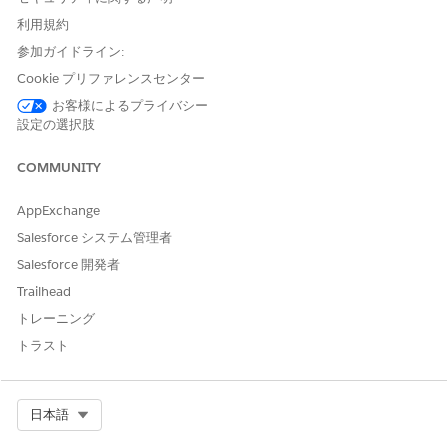
ださい。
利用規約
承認されたメールドメインを本番から Sandbox にコピーでき
ます。この機能の DKIM キーに加えて認証済みメールドメイ
参加ガイドライン:
ンを作成するかどうかを検討します。「
Copy Authorized
Cookie プリファレンスセンター
Email Domains into
a Sandbox (Sandbox への承認済みメー
お客様によるプライバシー
ルドメインのコピー)」を参照してください。
設定の選択肢
承認されたメールドメインと DKIM 鍵の両方で、ドメインの
DNS レコードを更新する必要があります。IT チームまたは
COMMUNITY
DNS プロバイダーと協力してこれらの更新を完了できるよう
に準備します。
AppExchange
承認されたメールドメインを使用してパートナーのメール送信
Salesforce システム管理者
ドメインを承認するには、パートナーと協力して次の手順を実
行します。
Salesforce 開発者
Trailhead
これらの考慮事項を確認した後に承認済みメールドメインを設定
する場合の手順を次に示します。
トレーニング
トラスト
[
設定]
から、[クイック検索] ボックスを使用して [
承認済みメ
ールドメイン
] を見つけて選択します。
[承認済みメールドメイン] に 2 つのオプションが表示されて
いる場合は、[統合メッセージング] ではなく [メール] の下に
Select Org
日本語
あるドメインを選択します。