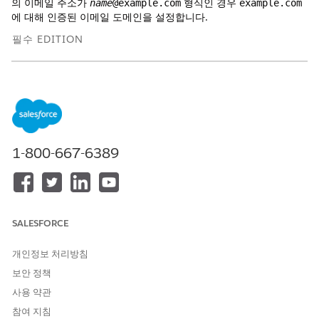
의 이메일 주소가
형식인 경우
name
@example.com
example.com
에 대해 인증된 이메일 도메인을 설정합니다.
필수 EDITION
지원 제품: Salesforce Classic 및 Lightning Experience
Database.com
을 제외한 모든 Edition에서 사용 가능
필요한 사용자 권한
1-800-667-6389
승인된 이메일 도메인 수정:
이메일 관리
승인된 이메일 도메인을 설정하기 전에 다음의 중요한 고려 사항을
검토하십시오.
SALESFORCE
Salesforce는 승인된 이메일 도메인 대신 DKIM 키를 권장합니
다. Salesforce에서 이메일 보내기에 대한
고려 사항
및
DKIM
개인정보 처리방침
키 만들기
를 참조하십시오.
프로덕션에서 Sandbox로 승인된 이메일 도메인을 복사할 수
보안 정책
있습니다. 이 기능에 대한 DKIM 키 외에 인가된 이메일 도메인
사용 약관
을 만들지 여부를 고려합니다.
승인된 이메일 도메인을
참여 지침
Sandbox에 복사
를 참조하십시오.