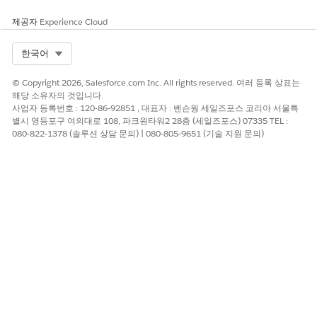
이 단계를 완료하려면 IT 팀 또는 DNS 공급자와 협력하십시오.
제공자
Experience Cloud
Select Org
한국어
© Copyright 2026, Salesforce.com Inc. All rights reserved. 여러 등록 상표는
DNS 변경 사항이 전파되기까지 최대 72시간이 소요됩
노트
해당 소유자의 것입니다.
사업자 등록번호 : 120-86-92851 , 대표자 : 벤슨웡 세일즈포스 코리아 서울특
니다.
별시 영등포구 여의대로 108, 파크원타워2 28층 (세일즈포스) 07335 TEL :
080-822-1378 (솔루션 상담 문의) | 080-805-9651 (기술 지원 문의)
DNS TXT 레코드에 이름에 대해 세 가지 유효한 도메인 형식이
있습니다.
도메인 이름입니다.
다음은 15자 ID 00D000000000P08인 조직에서 도메인
이름이 example.com이고 확인 키가 1TB00000000000B
인 승인된 이메일 도메인에 대한 DNS TXT 레코드의 예입니
다.
Name                 TTL   CLASS   TYPE    VALU
-----------------------------------------------
example.com.         600   IN      TXT     "00D