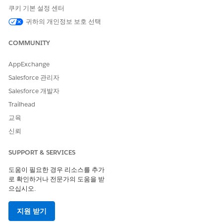
권한이 부여된 이메일 도메인과 DKIM 키 모두 도메인의 DNS
쿠키 기본 설정 센터
레코드를 업데이트해야 합니다. IT 팀 또는 DNS 공급자와 협력
귀하의 개인정보 보호 선택
하여 업데이트를 완료할 준비를 합니다.
파트너의 이메일 전송 도메인에 권한이 있는 이메일 도메인을
COMMUNITY
인증하려면 파트너와 협력하여 다음 단계를 완료합니다.
AppExchange
해당 고려 사항을 검토한 후 승인된 이메일 도메인을 설정하기로 결
정한 경우 다음 단계를 수행합니다.
Salesforce 관리자
Salesforce 개발자
설정
에서 빠른 찾기 상자를 사용하여
승인된 이메일 도메인
을
찾아서 선택합니다.
Trailhead
"승인된 이메일 도메인"에 대해 두 가지 옵션이 표시되면 통합
교육
메시징 아래에 있는 옵션이 아닌 이메일 아래에서 직접 선택합
신뢰
니다.
승인된 이메일 도메인을 추가하려면
추가
를 클릭합니다.
SUPPORT & SERVICES
도메인 이름을 입력합니다. 예를 들어,
입니다.
example.com
변경 사항을 저장합니다.
도움이 필요한 경우 리소스를 추가
Salesforce는 다음과 같이 승인된 이메일 도메인에 대한 확인
로 확인하거나 전문가의 도움을 받
키를 생성합니다.
를 참
00D000000000P08=1TB00000000000B
으십시오.
조하세요.
도메인을 소유한 경우 확인 코드가 포함된 도메인 이름에 대한
지원 받기
DNS에 TXT(텍스트) 레코드를 추가합니다.