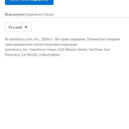
колонтитул из» находится в столбце Y, а данные начинаются в
строке 2.
Используется
Experience Cloud
Для Google Sheets:
Select Org
Русский
© salesforce.com, inc., 2026 гг. Все права защищены. Упомянутые товарные
знаки принадлежат соответствующим владельцам.
Для Microsoft Excel:
Salesforce, Inc. Salesforce Tower, 415 Mission Street, 3rd Floor, San
Francisco, CA 94105, United States
Столбец отображает список уникальных доменов отправки
электронной почты в данных отчета.
Перекрестно проверьте список доменов отправки эл. почты
относительно ключей DKIM и авторизованных доменов эл. почты.
См.
«Получение списка проверенных доменов отправки
электронной
почты».
СМ. ТАКЖЕ:
Включение Salesforce для отправки эл. почты