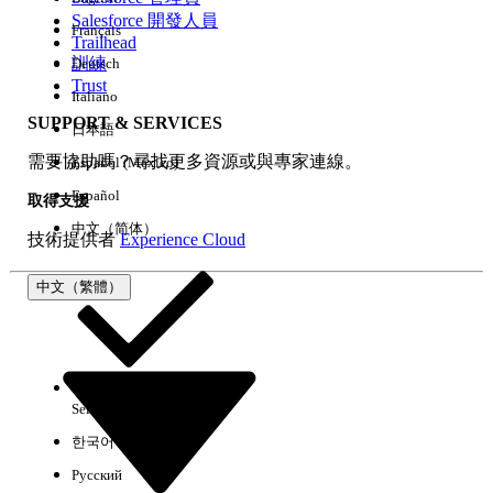
Salesforce 開發人員
Français
經驗
Trailhead
訓練
Deutsch
Trust
Italiano
SUPPORT & SERVICES
日本語
全部清除
完成
需要協助嗎？尋找更多資源或與專家連線。
Español (México)
Español
取得支援
中文（简体）
技術提供者
Experience Cloud
中文（繁體）
Select Org
中文（繁體）
한국어
Русский
沒有結果