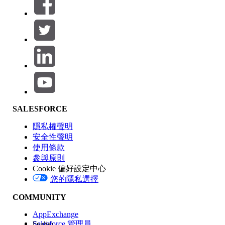
篩選器 (0)
選取篩選
新增
產品區域
SALESFORCE
功能影響
隱私權聲明
安全性聲明
使用條款
參與原則
Cookie 偏好設定中心
版本
您的隱私選擇
COMMUNITY
AppExchange
Salesforce 管理員
English