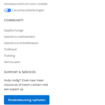
Geef in de sectie Domeinverificatie bij E-mailverzendend
Voorkeurcentrum voor cookies
domein uw domein op, bijvoorbeeld voorbeeld.com of
Uw privacybeslissingen
subdomein.voorbeeld.com.
Klik op
Verificatie controleren
.
COMMUNITY
De resultaten worden getoond onder de domeinnaam.
Hier is een voorbeeld van het resultaat wanneer het
AppExchange
domein verificatie vereist.
Salesforce-beheerders
Salesforce-ontwikkelaars
Trailhead
Training
Vertrouwen
En hier is een voorbeeld van het resultaat wanneer het
domein wordt geverifieerd.
SUPPORT & SERVICES
Hulp nodig? Zoek naar meer
resources of neem contact met
een expert op.
De status van uw domein is een van deze waarden.
Ondersteuning ophalen