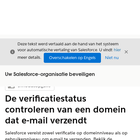
Deze tekst werd vertaald aan de hand van het systeem
voor automatische vertaling van Salesforce. U vindt
hier
Sluiten
Sluite
Sluiten
meer details.
Overschakelen op Engels
Niet nu
Uw Salesforce-organisatie beveiligen
Inhoudsopgave
Inhoudsopgave weergeven
De verificatiestatus
controleren van een domein
dat e-mail verzendt
Salesforce vereist zowel verificatie op domeinniveau als op
gebruikersniveau om e-mail te verzenden. Bekijk de