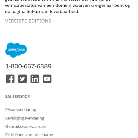
verificatiestatus van een domein waarvan u eigenaar bent op
de pagina Set-up van leverbaarheid.
VEREISTE EDITIONS
VEREISTE GEBRUIKERSMACHTIGINGEN
E-mailbestelbaarheid
Aanvraag aanpassen
configureren:
1-800-667-6389
OPMERKING
Gebruik Developer Console om de domeinen te
SALESFORCE
controleren die in uw organisatie zijn geconfigureerd. Zie
Een lijst ophalen van uw geverifieerde e-
Privacyverklaring
mailverzenddomeinen
.
Beveiligingsverklaring
Gebruiksvoorwaarden
Gebruik vanuit
Set-up
het vak Snel zoeken om
Richtlijnen voor deelname
Leverbaarheid
te zoeken en te selecteren.