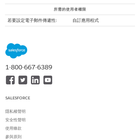
所需的使用者權限
若要設定電子郵件傳遞性:
自訂應用程式
備註
若要檢查您組織中設定的網域,請使用「開發人員主控台」。請參
1-800-667-6389
閱
取得已驗證電子郵件傳送網域的清單
。
進入「
設定」,
使用「快速尋找」方塊尋找並選取「
傳遞性
」。
在「網域驗證」區段中,針對「電子郵件傳送」網域輸入您的網
SALESFORCE
域,例如 example.com 或 sub-domain.example.com。
按一下「
檢查驗證
」。
隱私權聲明
結果會顯示在網域名稱下方。
安全性聲明
以下是網域需要驗證時的結果範例。
使用條款
參與原則