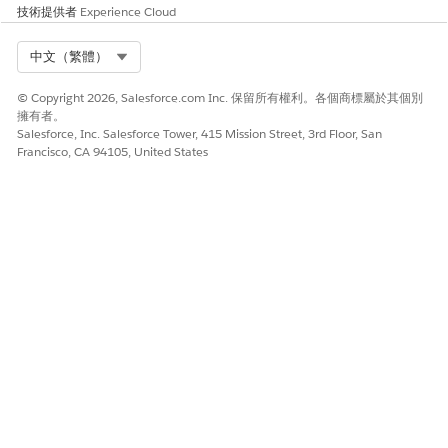
若要繼續從此網域傳送電子郵件,請新增已啟用的 DKIM 金鑰或
技術提供者
Experience Cloud
已驗證的授權電子郵件網域。
網域豁免:Salesforce 可以使用「寄件者」地址中的此網域來傳
Select Org
中文（繁體）
送使用者編寫和系統產生的電子郵件。由於這是 Salesforce 擁
有的或公用電子郵件服務網域,因此不需要啟用的 DKIM 金鑰或
© Copyright 2026, Salesforce.com Inc. 保留所有權利。各個商標屬於其個別
擁有者。
經過驗證的授權電子郵件網域。
Salesforce, Inc. Salesforce Tower, 415 Mission Street, 3rd Floor, San
Francisco, CA 94105, United States
另請參照：
啟用 Salesforce 傳送電子郵件
決定如何驗證您的電子郵件傳送網域
針對具有未驗證網域的使用者傳送電子郵件
使用已驗證網域進行使用者層級電子郵件驗證
此文章是否解決您的問題？
請讓我們知道，以便我們改進！
是
否