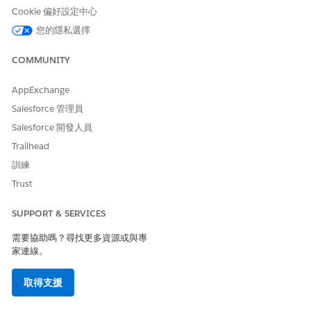
Cookie 偏好設定中心
您的隱私選擇
以下是驗證網域時的結果範例。
COMMUNITY
AppExchange
Salesforce 管理員
Salesforce 開發人員
您網域的狀態為下列其中一個值。
Trailhead
網域已驗證:Salesforce 可以從此網域傳送使用者授權與系統產
訓練
生的電子郵件。結果會顯示特定驗證方法。
Trust
未驗證網域:無論電子郵件地址是否經過驗證,使用者所編寫和系
統所產生且此網域在「寄件者」地址中的電子郵件傳送都會失
SUPPORT & SERVICES
敗。
若要從此網域傳送電子郵件,請新增已啟用的 DKIM 金鑰或已驗
需要協助嗎？尋找更多資源或與專
證的授權電子郵件網域。
家連線。
網域暫時豁免:Salesforce 將此網域新增至先前在此組織中使用
取得支援
的電子郵件傳送網域暫時允許清單。若要瞭解您組織中的允許清
單何時到期,請參閱「
必要傳送電子郵件網域驗證時間表
」。