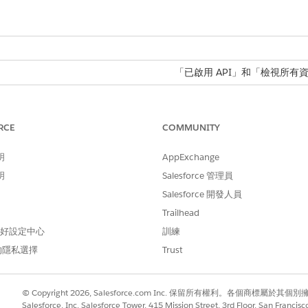
「已啟用 API」和「檢視所有
用查詢編輯器並執行 SOQL:
已啟用 API
的已驗證電子郵件傳送網域。
RCE
COMMUNITY
電子郵件的網域清單,請參閱
識別電子郵件傳送網域
。若要檢查 S
明
AppExchange
傳送網域的驗證狀態
。
明
Salesforce 管理員
Salesforce 開發人員
人員主控台」執行兩個查詢,但這不是執行查詢的唯一可行方法。另一個常見的
Trailhead
stman 連線至 Salesforce API 快速指南
和在 Trailhead 上
使用 REST AP
 偏好設定中心
訓練
的隱私選擇
Trust
電子郵件
© Copyright 2026, Salesforce.com Inc. 保留所有權利。各個商標屬於其個
Salesforce, Inc. Salesforce Tower, 415 Mission Street, 3rd Floor, San Francis