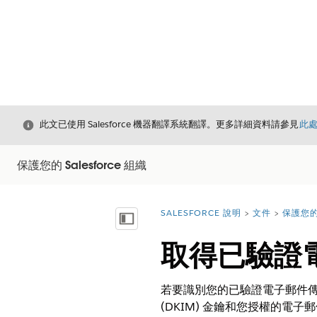
結束
此文已使用 Salesforce 機器翻譯系統翻譯。更多詳細資料請參見
此
保護您的 Salesforce 組織
SALESFORCE 說明
文件
保護您的 
您位於此處：
顯示目錄
取得已驗證
若要識別您的已驗證電子郵件傳送網域,請
(DKIM) 金鑰和您授權的電子