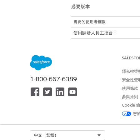
必要版本
需要的使用者權限
使用開發人員主控台：
若要在「查詢編輯器」索引標籤上使
請依照下列步驟尋找您組織中
SALESFO
若要取得最近用於從貴組織傳送
隱私權聲
電子郵件,請參閱
檢查電子郵件
1-800-667-6389
安全性聲
使用條款
這些指示會使用「開發
備註
參與原則
API 查詢。請參閱將
Po
Cookie
以執行這些查詢。
您
識別因未驗證網域而未傳送的
Select Org
中文（繁體）