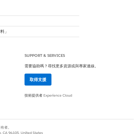
資料」
SUPPORT & SERVICES
alesforce 是否可以從特定網域傳送
需要協助嗎？尋找更多資源或與專家連線。
取得支援
方法是使用 Postman 執行 REST
技術提供者
Experience Cloud
I
。或者與您的 Salesforce 開發人員合作
別擁有者。
co, CA 94105, United States