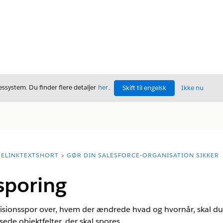
ssystem. Du finder flere detaljer
her
.
Skift til engelsk
Ikke nu
ELINKTEXTSHORT
GØR DIN SALESFORCE-ORGANISATION SIKKER
ksporing
evisionsspor over, hvem der ændrede hvad og hvornår, skal du
sede objektfelter, der skal spores.