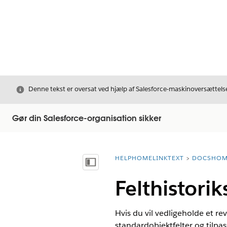
Luk
Denne tekst er oversat ved hjælp af Salesforce-maskinoversættelse
Gør din Salesforce-organisation sikker
HELPHOMELINKTEXT
DOCSHOM
breadcrumbDescription
Vis indholdsfortegnelse
Felthistori
Hvis du vil vedligeholde et r
standardobjektfelter og tilpas