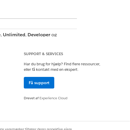
e
,
Unlimited
,
Developer
og
SUPPORT & SERVICES
Har du brug for hjælp? Find flere ressourcer,
eller få kontakt med en ekspert.
enestevilkårene på
aftaler -
og de gældende vilkår i
Få support
Drevet af
Experience Cloud
or er deaktiveret, bevarer Salesforce
et, bevarer Salesforce felthistorikdata,
ige varemærker tilhører deres respektive ejere.