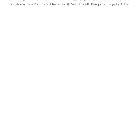
. Bevarelsesværdierne tjener som påmindelser, og felthistorikdata ka
salesforce.com Danmark, filial af SFDC Sweden AB. Kampmannsgade 2, 1
er ikke med i lagringsgrænserne.
 standardobjekter eller tilpassede objekter i felthistoriksporingsinds
de liste Historik for et objekt. Du kan overvåge ændringer af forretning
tra sikkerhed, fortrolighed eller adgangskontroller.
kter for en profil
 ændringer, der er relateret til et objekt (f.eks. for at se historikken 
 objektets sidelayout, aktivere felthistoriksporing for objektet og def
tilknyttet dine brugere.
ing
thistorikarbejdsflows.
sporing fra objektets administrationsindstillinger.
BLEM?