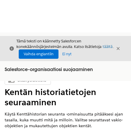
Tämä teksti on käännetty Salesforcen
konekäännösjärjestelmän avulla. Katso lisätietoja
täältä
.
Sulje
Sulje
Sulje
Vaihda englantiin
Ei nyt
Salesforce-organisaatiosi suojaaminen
Sisällysluettelo
Näytä sisällysluettelo
Kentän historiatietojen
seuraaminen
Käytä Kenttähistorian seuranta -ominaisuutta pitääksesi ajan
tasalla, kuka muutti mitä ja milloin. Valitse seurattavat vakio-
objektien ja mukautettujen objektien kentät.