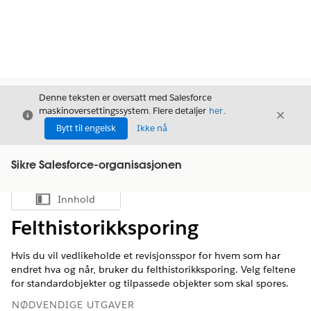
Denne teksten er oversatt med Salesforce
maskinoversettingssystem. Flere detaljer
her
.
Avslutt
Avslut
Avslutt
Bytt til engelsk
Ikke nå
Sikre Salesforce-organisasjonen
Innhold
Vis innholdsfortegnelse
Felthistorikksporing
Hvis du vil vedlikeholde et revisjonsspor for hvem som har
endret hva og når, bruker du felthistorikksporing. Velg feltene
for standardobjekter og tilpassede objekter som skal spores.
NØDVENDIGE UTGAVER