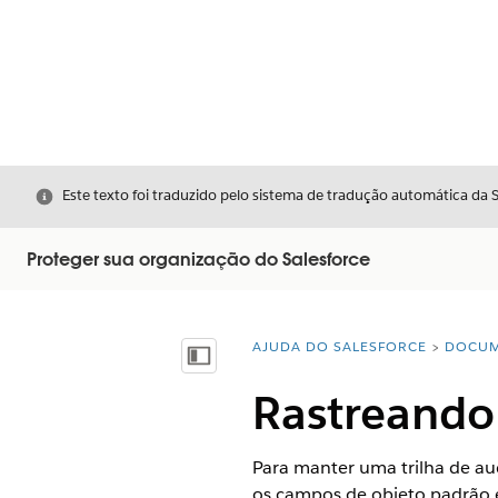
Fechar
Este texto foi traduzido pelo sistema de tradução automática da 
Proteger sua organização do Salesforce
AJUDA DO SALESFORCE
DOCUM
Você está aqui:
Mostrar índice
Rastreando
Para manter uma trilha de au
os campos de objeto padrão e