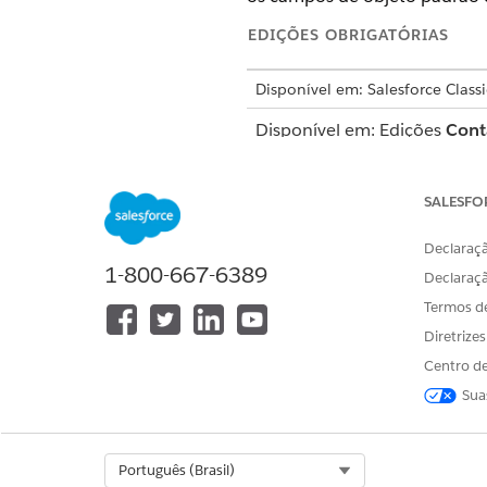
EDIÇÕES OBRIGATÓRIAS
Disponível em: Salesforce Classi
Disponível em: Edições
Cont
e
Database.com
Objetos padrão não estão d
SALESFO
Declaraçã
NOTA
1-800-667-6389
Declaraç
O Rastreamento de h
serviços beta em
Termos d
Aco
termos aplicáveis n
Diretrize
Cliente.
Centro de
Sua
Consulte
Visão gera
Visão geral de rastreamento 
Select Org
Português (Brasil)
Selecione determinados campo