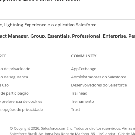
c, Lightning Experience e o aplicativo Salesforce
act Manager
,
Group
,
Essentials
,
Professional
,
Enterprise
,
Pe
isponíveis em
Database.com
Edition
RCE
COMMUNITY
o de privacidade
AppExchange
ão de segurança
Administradores do Salesforce
istórico de campo do usuário é um serviço piloto ou beta q
e uso
rdos - Salesforce.com
ou um Acordo piloto unificado escrito
Desenvolvedores do Salesforce
o
Diretório de termos de produto
. O uso desse serviço piloto 
s de participação
Trailhead
 preferência de cookies
Treinamento
s opções de privacidade
Trust
l do rastreamento de histórico de campo
para mais consider
de histórico de campo
© Copyright 2026, Salesforce.com Inc. Todos os direitos reservados. Várias m
Salesforce Brasil, Av. Jornalista Roberto Marinho, 85 - 14º andar - Cidade M
s para rastrear e mostrar o histórico de campo em uma lista de hi