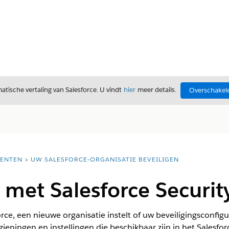
tische vertaling van Salesforce. U vindt
hier
meer details.
Overschakele
ENTEN
UW SALESFORCE-ORGANISATIE BEVEILIGEN
 met Salesforce Securit
rce, een nieuwe organisatie instelt of uw beveiligingsconfigur
zieningen en instellingen die beschikbaar zijn in het Salesfor