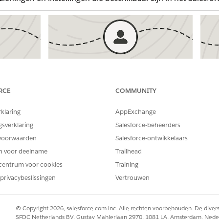
Gebruikerslogins beschermen
Toeg
Trailhead
:
Identiteit en toegang
Trai
n
RCE
COMMUNITY
beheren
Video
rklaring
AppExchange
Video
:
Gebruikers authenticeren
rce-
Gebr
gsverklaring
Salesforce-beheerders
Gebruikersauthenticatie met MFA, SSO
voorwaarden
Salesforce-ontwikkelaars
Gebr
en meer
behe
en voor deelname
Trailhead
Identiteitsverificatie
centrum voor cookies
Training
IP- 
privacybeslissingen
Vertrouwen
© Copyright 2026, salesforce.com inc. Alle rechten voorbehouden. De dive
SFDC Netherlands BV, Gustav Mahlerlaan 2970, 1081 LA, Amsterdam, Nede