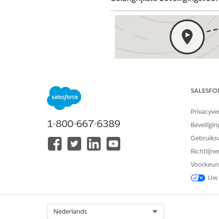
Beoordeel de basis
Trailhead
:
Basisprincipes va
SALESFO
beveiliging
Privacyve
Grondbeginselen van Salesfo
1-800-667-6389
Beveiligin
beveiliging
Gebruiks
Richtlijn
Voorkeur
Uw 
Select Org
Nederlands