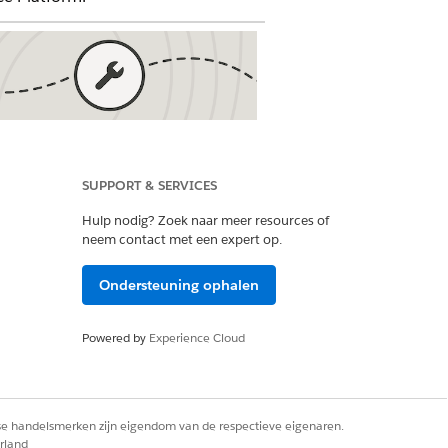
ang configureren en beheren
lhead
:
Beheer van gebruikers
SUPPORT & SERVICES
afspeellijst
:
Wie ziet wat?
Hulp nodig? Zoek naar meer resources of
neem contact met een expert op.
uikers- en API-toegang
Ondersteuning ophalen
uikers en gegevenstoegang
ren
Powered by
Experience Cloud
en domeintoegang
rse handelsmerken zijn eigendom van de respectieve eigenaren.
rland