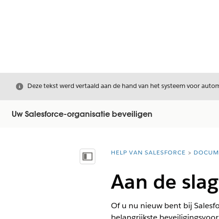
Sluiten
Deze tekst werd vertaald aan de hand van het systeem voor automa
Uw Salesforce-organisatie beveiligen
HELP VAN SALESFORCE
DOCUM
U bent hier:
Inhoudsopgave weergeven
Aan de slag
Of u nu nieuw bent bij Salesfo
belangrijkste beveiligingsvoor