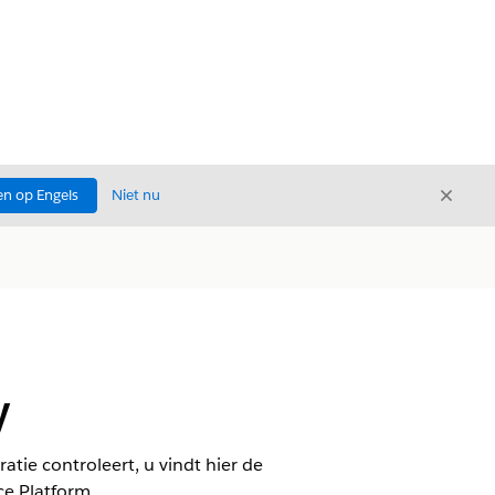
Sluite
n op Engels
Niet nu
Sluiten
y
atie controleert, u vindt hier de
ce Platform.