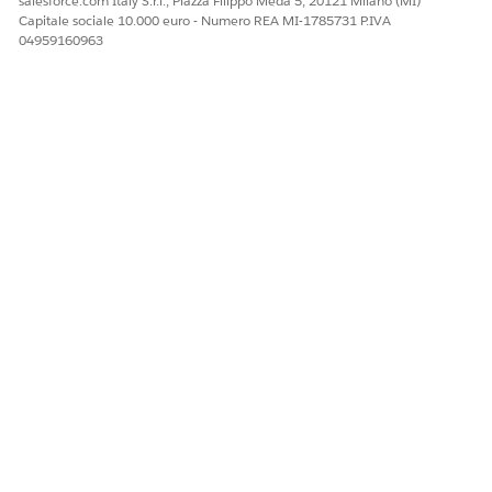
salesforce.com Italy S.r.l., Piazza Filippo Meda 5, 20121 Milano (MI)
Verifica dell'identità via SMS
Capitale sociale 10.000 euro - Numero REA MI-1785731 P.IVA
04959160963
QUESTO ARTICOLO HA RISOLTO IL PROBLEMA?
Facci sapere, così possiamo migliorare!
Sì
No