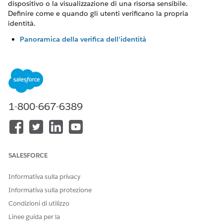
dispositivo o la visualizzazione di una risorsa sensibile.
Definire come e quando gli utenti verificano la propria
identità.
Panoramica della verifica dell'identità
La verifica dell'identità viene eseguita quando un utente
fornisce una prova, un metodo di verifica, per confermare
che è il vero titolare di un account. Gli utenti verificano la
propria identità per ottenere determinati privilegi di
accesso in Salesforce, ad esempio l'accesso, l'attivazione
di un nuovo dispositivo o la visualizzazione di una risorsa
1-800-667-6389
sensibile. A seconda del caso d'uso, la verifica dell'identità
viene detta autenticazione a più fattori (MFA), attivazione
del dispositivo o autenticazione step-up.
Definizione delle impostazioni di verifica dell'identità per
SALESFORCE
organizzazioni e siti Experience Cloud
È possibile definire come e quando gli utenti devono
Informativa sulla privacy
verificare la propria identità per un'intera organizzazione o
Informativa sulla protezione
un sito Experience Cloud.
Condizioni di utilizzo
Comportamento della password singola (OTP)
Linee guida per la
Salesforce invia password singole (OTP) per verificare