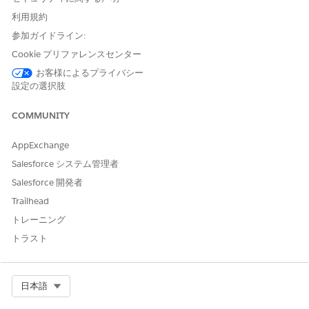
SMS ID 検証
利用規約
ユーザーが、テキストメッセージ (SMS) 経由で送信されたワ
参加ガイドライン:
ンタイムパスコードを使用して ID を検証できる方法と条件に
Cookie プリファレンスセンター
ついて説明します。
お客様によるプライバシー
デバイスの有効化
設定の選択肢
普段見かけないログイン試行に追加の検証を追加することで、
デバイスの有効化は、組織や Experience Cloud サイトのセキ
COMMUNITY
ュリティを維持します。
AppExchange
関連項目:
Salesforce システム管理者
Salesforce 開発者
組織および Experience Cloud サイトの ID 検証設定の定義
ワンタイムパスワード (OTP) の動作
Trailhead
SMS ID 検証
トレーニング
トラスト
この記事で問題は解決されましたか?
Select Org
日本語
ご意見をお待ちしております。