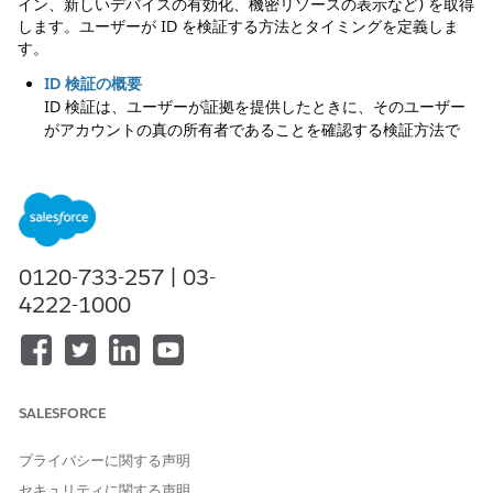
イン、新しいデバイスの有効化、機密リソースの表示など) を取得
します。ユーザーが ID を検証する方法とタイミングを定義しま
す。
ID 検証の概要
ID 検証は、ユーザーが証拠を提供したときに、そのユーザー
がアカウントの真の所有者であることを確認する検証方法で
す。ユーザーは、ID を検証して、Salesforce の特定のアクセ
ス権限 (ログイン、新しいデバイスの有効化、機密リソースの
表示など) を取得します。使用事例によっては、ID 検証は多要
素認証 (MFA)、デバイスの有効化、またはステップアップ認
証と呼ばれることもあります。
0120-733-257 | 03-
組織および Experience Cloud サイトの ID 検証設定の定義
4222-1000
組織全体または Experience Cloud サイトで ID を検証する方
法とタイミングを定義します。
ワンタイムパスワード (OTP) の動作
Salesforce は、パスワードなしのログイン、デバイスの有効
化、Experience Cloud サイトの多要素認証 (MFA) など、複数
SALESFORCE
の使用事例で ID を検証するためにワンタイムパスワード
(OTP) を送信します。さまざまな使用事例の OTP の有効期
プライバシーに関する声明
限、制限、生成動作について説明します。
セキュリティに関する声明