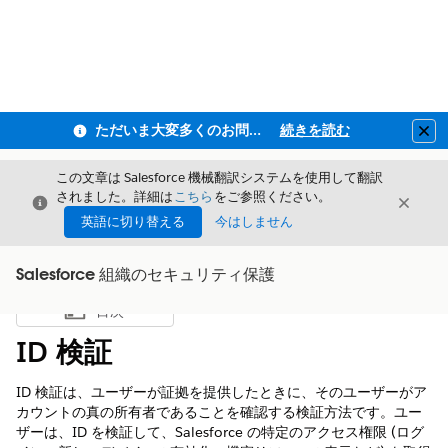
ただいま大変多くのお問い合わせをいただいており、ご連絡までにお時間を頂戴しております
続きを読む
Clo
この文章は Salesforce 機械翻訳システムを使用して翻訳
されました。詳細は
こちら
をご参照ください。
閉じる
閉じ
閉じる
英語に切り替える
今はしません
Salesforce 組織のセキュリティ保護
目次
目次を表示
ID 検証
ID 検証は、ユーザーが証拠を提供したときに、そのユーザーがア
カウントの真の所有者であることを確認する検証方法です。ユー
ザーは、ID を検証して、Salesforce の特定のアクセス権限 (ログ