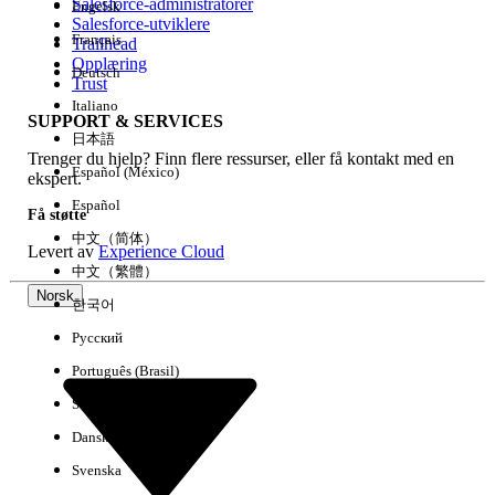
Salesforce-administratorer
Engelsk
Salesforce-utviklere
Français
Trailhead
Erfaring
Opplæring
Deutsch
Trust
Italiano
SUPPORT & SERVICES
日本語
Trenger du hjelp? Finn flere ressurser, eller få kontakt med en
Fjern alle
Utført
Español (México)
ekspert.
Español
Få støtte
中文（简体）
Levert av
Experience Cloud
中文（繁體）
Norsk
한국어
Русский
Português (Brasil)
Suomi
Dansk
Svenska