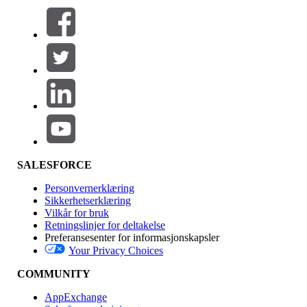
Filtre (0)
VELG FILTRE
Legg til
Produktområde
Funksjonsinnvirkning
SALESFORCE
Personvernerklæring
Sikkerhetserklæring
Vilkår for bruk
Retningslinjer for deltakelse
Preferansesenter for informasjonskapsler
Your Privacy Choices
Utgave
COMMUNITY
AppExchange