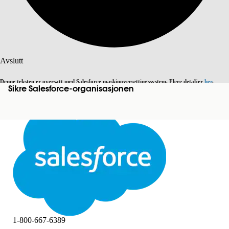
Søk
Avslutt
Denne teksten er oversatt med Salesforce maskinoversettingssystem. Flere detaljer
her
.
Sikre Salesforce-organisasjonen
Bytt til engelsk
Ikke nå
Avslutt
Avslutt
1-800-667-6389