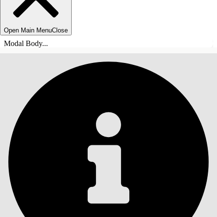
Open Main Menu
Close
Modal Body...
INNHOLD
Søk
Vis innholdsfortegnelse
Innhold