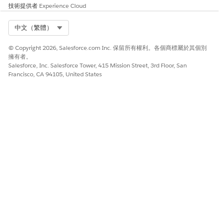
技術提供者
Experience Cloud
Select Org
中文（繁體）
© Copyright 2026, Salesforce.com Inc. 保留所有權利。各個商標屬於其個別
擁有者。
Salesforce, Inc. Salesforce Tower, 415 Mission Street, 3rd Floor, San
Francisco, CA 94105, United States