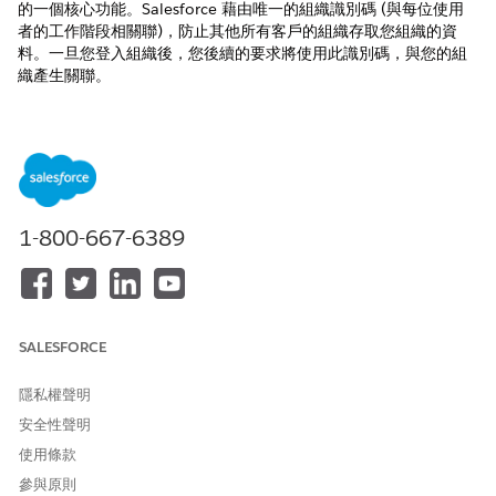
的一個核心功能。Salesforce 藉由唯一的組織識別碼 (與每位使用
者的工作階段相關聯)，防止其他所有客戶的組織存取您組織的資
料。一旦您登入組織後，您後續的要求將使用此識別碼，與您的組
織產生關聯。
此外，Salesforce 是在安全的伺服器環境中執行，該環境使用防火
牆及其他進階技術，以阻止外部入侵者干擾與存取。
Salesforce 要求用於播出通話的加密套件符合安全性標準。請檢查
您伺服器的加密套件清單，並確認他們以 128 位元 (AES128) 或
256 位元 (AES256) 串流金鑰支援進階加密標準 (AES)。否則，依
1-800-667-6389
賴撥出通話至 HTTPS 伺服器的自訂程式碼會失敗。
另請參照：
Knowledge 文章：輸出通話適用的 Salesforce 服務和
Marketing Cloud Engagement 支援加密套件
SALESFORCE
隱私權聲明
安全性聲明
此文章是否解決您的問題？
使用條款
請讓我們知道，以便我們改進！
參與原則