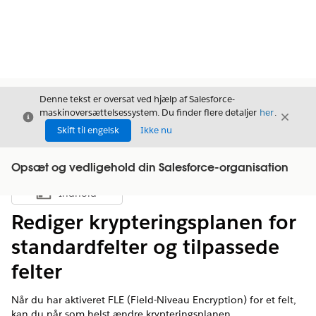
Denne tekst er oversat ved hjælp af Salesforce-
maskinoversættelsessystem. Du finder flere detaljer
her
.
Luk
Luk
Luk
Skift til engelsk
Ikke nu
Opsæt og vedligehold din Salesforce-organisation
Indhold
Vis indholdsfortegnelse
Rediger krypteringsplanen for
standardfelter og tilpassede
felter
Når du har aktiveret FLE (Field-Niveau Encryption) for et felt,
kan du når som helst ændre krypteringsplanen.