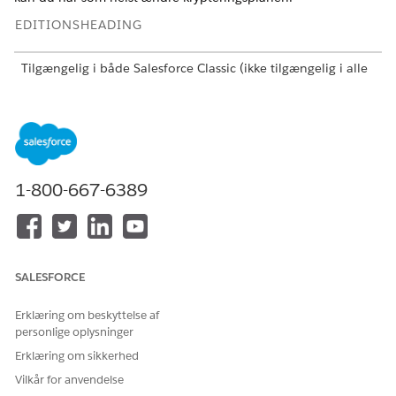
EDITIONSHEADING
Tilgængelig i både Salesforce Classic (ikke tilgængelig i alle
organisationer) og Lightning Experience.
Tilgængelig i:
Enterprise
,
Performance
og
Unlimited
Edition
med Salesforce Shield eller Shield Platform Encryption
licenser.
Fås gratis i
Developer
Edition.
1-800-667-6389
BRUGERTILLADELSER PÅKRÆVET
Hvis du vil se opsætningen:
Vis opsætning og
konfiguration
SALESFORCE
Hvis du vil kryptere filer:
Tilpas applikation
Erklæring om beskyttelse af
personlige oplysninger
Erklæring om sikkerhed
Vilkår for anvendelse