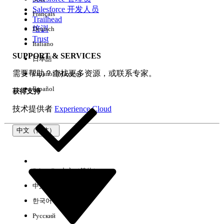
Salesforce 开发人员
Français
体验
Trailhead
培训
Deutsch
Trust
Italiano
SUPPORT & SERVICES
日本語
全部清除
完成
需要帮助？查找更多资源，或联系专家。
Español (México)
Español
获得支持
技术提供者
Experience Cloud
中文（简体）
Select Org
中文（简体）
中文（繁体）
한국어
Русский
没有结果