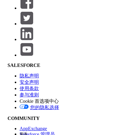
筛选器 (0)
选择筛选器
添加
产品区域
SALESFORCE
功能影响
隐私声明
安全声明
使用条款
参与准则
Cookie 首选项中心
版本
您的隐私选择
COMMUNITY
AppExchange
Salesforce 管理员
英语