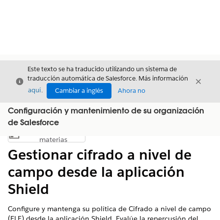
Este texto se ha traducido utilizando un sistema de
traducción automática de Salesforce. Más información
Cerrar
Cerrar
Cerrar
aquí
.
Cambiar a inglés
Ahora no
Configuración y mantenimiento de su organización
de Salesforce
Índice de
Mostrar índice de materias
materias
Gestionar cifrado a nivel de
campo desde la aplicación
Shield
Configure y mantenga su política de Cifrado a nivel de campo
(FLE) desde la aplicación Shield. Evalúe la repercusión del