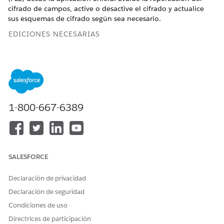
cifrado de campos, active o desactive el cifrado y actualice
sus esquemas de cifrado según sea necesario.
EDICIONES NECESARIAS
Disponible en: Disponible en Salesforce Classic (no
disponible en todas las organizaciones) y Lightning
Experience.
Disponible en: Ediciones
Enterprise
,
Performance
y
Unlimited
con las licencias Salesforce Shield o Shield
1-800-667-6389
Platform Encryption.
Disponible de forma gratuita en
Developer
Edition.
SALESFORCE
Declaración de privacidad
Este contenido está relacionado con Shield Platform
NOTA
Declaración de seguridad
Encryption. Lea acerca de la implementación de cifrado a
Condiciones de uso
nivel de campo utilizando Extensión Shield en
Propio
Directrices de participación
desde Salesforce
.