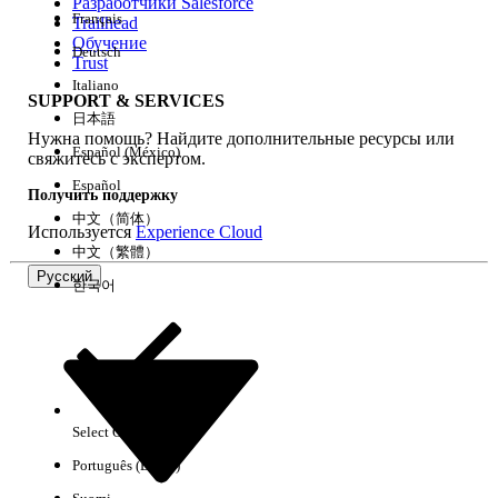
Разработчики Salesforce
Français
Trailhead
Обучение
Deutsch
Trust
Italiano
SUPPORT & SERVICES
日本語
Нужна помощь? Найдите дополнительные ресурсы или
Español (México)
свяжитесь с экспертом.
Español
Получить поддержку
中文（简体）
Используется
Experience Cloud
中文（繁體）
Русский
한국어
Select Org
Русский
Português (Brasil)