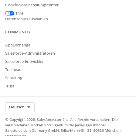
Cookie-Voreinstellungscenter
auf die Vollversion des Sicherheits-Centers vornimmt,
werden alle historischen Kennzahlendaten übertragen.
Ihre
Datenschutzauswahlen
Tool zur Sicherheitsintegritätsüberprüfung
Das Tool zur Sicherheitsintegritätsüberprüfung identifiziert
COMMUNITY
Sicherheitslücken in der Konfiguration einer Organisation
und bietet Empfehlungen zur Stärkung Ihres Salesforce-
AppExchange
Sicherheitsstatus.
Salesforce-Administratoren
Salesforce-Entwickler
Trailhead
KONNTEN SIE IHR PROBLEM MITHILFE DIESES ARTIKELS
Schulung
LÖSEN?
Trust
Geben Sie uns Feedback, damit wir uns verbessern können.
Ja
Nein
Select Org
Deutsch
© Copyright 2026, Salesforce.com Inc. Alle Rechte vorbehalten. Die
verschiedenen Marken sind Eigentum der jeweiligen Inhaber.
Salesforce.com Germany GmbH, Erika-Mann-Str. 31, 80636 München,
Deutschland