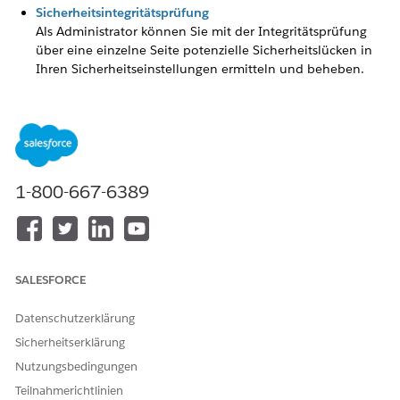
Sicherheitsintegritätsprüfung
Als Administrator können Sie mit der Integritätsprüfung
über eine einzelne Seite potenzielle Sicherheitslücken in
Ihren Sicherheitseinstellungen ermitteln und beheben.
Anhand eines Zusammenfassungsergebnisses wird gezeigt,
wie gut Ihre Organisation im Vergleich zu einer
Sicherheitsgrundlage, beispielsweise dem Salesforce-
Basisstandard, abschneidet. Sie können bis zu fünf
benutzerdefinierte Grundlagen hochladen, die anstelle
des Salesforce-Basisstandards verwendet werden sollen.
1-800-667-6389
Essentials für Sicherheits-Center
Mit Security Center Essentials können Sie den
Sicherheitsstatus Ihrer Organisation auf der Grundlage des
Sicherheitsintegritätsprüfungs-Ergebnisses und sechs
SALESFORCE
anderer grundlegender Sicherheitskennzahlen
visualisieren, verstehen und optimieren. Security Center
Datenschutzerklärung
Essentials ist für Kunden ohne zusätzliche Kosten
verfügbar. Lizenzierte Sicherheits-Center-Kunden
Sicherheitserklärung
verwenden weiterhin die Version mit vollem
Nutzungsbedingungen
Funktionsumfang und mehreren Mandanten. Wenn Ihre
Teilnahmerichtlinien
Organisation ein Upgrade von Security Center Essentials