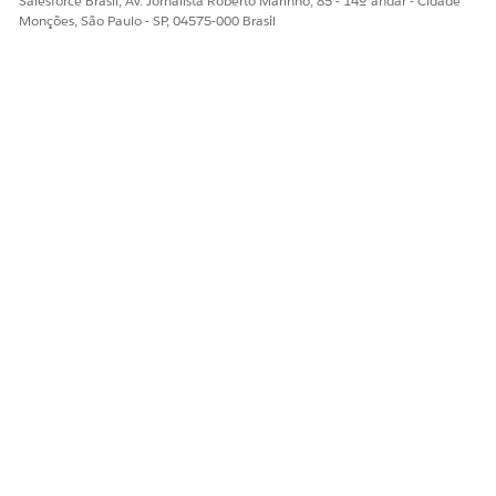
Salesforce Brasil, Av. Jornalista Roberto Marinho, 85 - 14º andar - Cidade
Monções, São Paulo - SP, 04575-000 Brasil