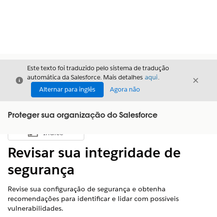
Este texto foi traduzido pelo sistema de tradução
automática da Salesforce. Mais detalhes
aqui
.
Fechar
Fecha
Fechar
Alternar para inglês
Agora não
Proteger sua organização do Salesforce
Índice
Mostrar índice
Revisar sua integridade de
segurança
Revise sua configuração de segurança e obtenha
recomendações para identificar e lidar com possíveis
vulnerabilidades.