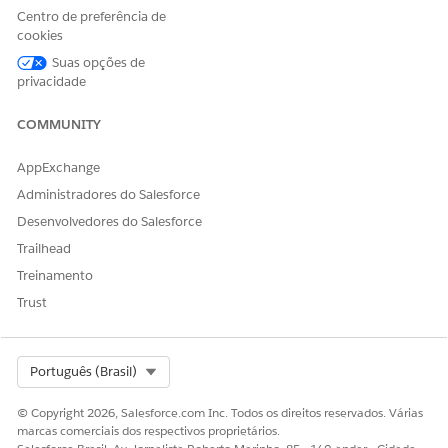
Centro de preferência de
da Central de segurança, todos os dados de métricas
cookies
históricas serão transferidos.
Suas opções de
Ferramenta de revisão de integridade de segurança
privacidade
A Ferramenta de análise de integridade de segurança
identifica lacunas de segurança na configuração de uma
COMMUNITY
organização e fornece recomendações para reforçar sua
postura de segurança do Salesforce.
AppExchange
Administradores do Salesforce
Desenvolvedores do Salesforce
Trailhead
ESTE ARTIGO RESOLVEU SEU PROBLEMA?
Treinamento
Diga-nos para podermos melhorar!
Trust
Sim
Não
Select Org
Português (Brasil)
© Copyright 2026, Salesforce.com Inc. Todos os direitos reservados. Várias
marcas comerciais dos respectivos proprietários.