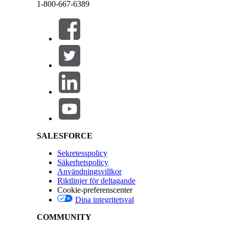
1-800-667-6389
Stäng
Stäng
Salesforce Help | Article
SALESFORCE
Sekretesspolicy
Säkerhetspolicy
Användningsvillkor
Riktlinjer för deltagande
Cookie-preferenscenter
Dina integritetsval
COMMUNITY