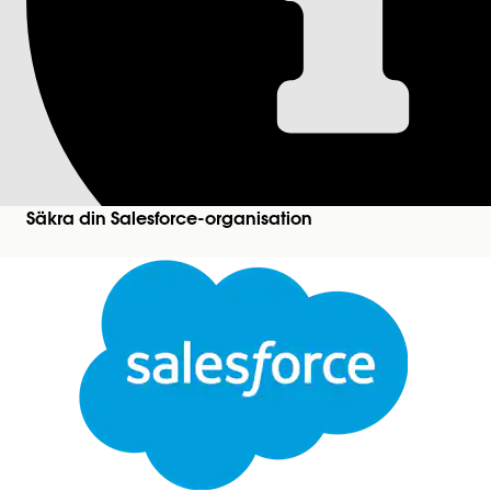
Granska din säkerh
Granska din säkerhetskonfiguration och få rekomme
Säkerhetshälsokontroll
Med Hälsokontroll kan du som administratör identif
samma sida. Ett sammanfattningsbetyg visar hur d
Du kan ladda upp till fem egna baslinjer att använd
Säkra din Salesforce-organisation
Säkerhetscenter Essentials
Säkerhetscenter Essentials hjälper dig visualisera
för Hälsokontroll och sex andra grundläggande säke
Licensierade säkerhetscenterkunder fortsätter att
från Security Center Essentials till den fullständig
Granskningsverktyg för säkerhetshälsa
Stäng
Granskningsverktyget för säkerhetshälsa identifier
stärka din Salesforce-säkerhet.
Den här texten har översatts med Salesforces maskinöversättningssystem. Mer information
h
LÖSTE DENNA ARTIKEL DITT PROBLEM?
Berätta för oss vad vi kan förbättra!