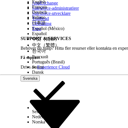
English
AppExchange
Français
Salesforce-administratörer
Deutsch
Salesforce-utvecklare
Italiano
Trailhead
日本語
Utbildning
Español (México)
Trust
Español
SUPPORT & SERVICES
中文（简体）
中文（繁體）
Behöver du hjälp? Hitta fler resurser eller kontakta en exper
한국어
Русский
Få support
Português (Brasil)
Drivs av
Suomi
Experience Cloud
Dansk
Svenska
Select Org
Svenska
Nederlands
Norska