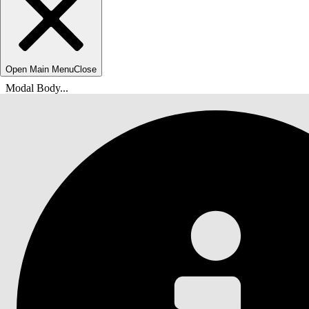
Open Main Menu
Close
Modal Body...
Du är här:
Salesforce-hjälp
Dokument
Säkra din Salesforce-organisation