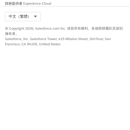
技術提供者
Experience Cloud
Select Org
中文（繁體）
© Copyright 2026, Salesforce.com Inc. 保留所有權利。各個商標屬於其個別
擁有者。
Salesforce, Inc. Salesforce Tower, 415 Mission Street, 3rd Floor, San
Francisco, CA 94105, United States