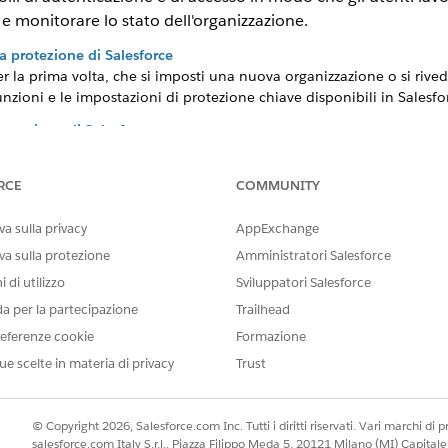
i e monitorare lo stato dell'organizzazione.
la protezione di Salesforce
 per la prima volta, che si imposti una nuova organizzazione o si rive
funzioni e le impostazioni di protezione chiave disponibili in Salesfo
rotezione di Salesforce
alesforce sono utili per consentire agli utenti di svolgere le proprie 
e dei dati agli utenti che li utilizzano. Implementare i controlli di p
RCE
COMMUNITY
pri dati. Lavoriamo insieme per proteggere i dati dell'utente dall'ac
appropriato da parte degli utenti.
a sulla privacy
AppExchange
ca dell'identità
va sulla protezione
Amministratori Salesforce
erifica dell'identità funzionano insieme per proteggere l'accesso a S
 di utilizzo
Sviluppatori Salesforce
e la propria identità con credenziali, ad esempio un nome utente e un
ostra di essere titolare del proprio account fornendo prove, ad es
da per la partecipazione
Trailhead
'accesso a Salesforce con funzioni di autenticazione e verifica dell
eferenze cookie
Formazione
gn-On (SSO) e l'accesso senza password con chiavi di accesso.
ue scelte in materia di privacy
Trust
 a utenti e API l'accesso all'organizzazione e ai dati Salesforce.
© Copyright 2026, Salesforce.com Inc. Tutti i diritti riservati. Vari marchi di pro
salesforce.com Italy S.r.l., Piazza Filippo Meda 5, 20121 Milano (MI) Capit