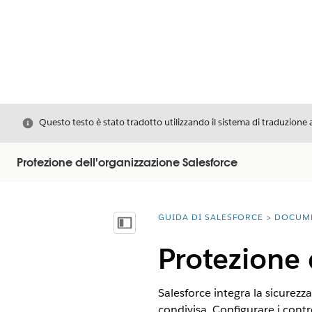
Chiudi
Questo testo è stato tradotto utilizzando il sistema di traduzione 
Protezione dell'organizzazione Salesforce
GUIDA DI SALESFORCE
DOCUM
Ti trovi qui:
Mostra sommario
Protezione 
Salesforce integra la sicurezza
condivisa. Configurare i contr