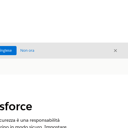
Chiud
'inglese
Non ora
Chiudi
sforce
sicurezza è una responsabilità
vorino in modo sicuro. Impostare