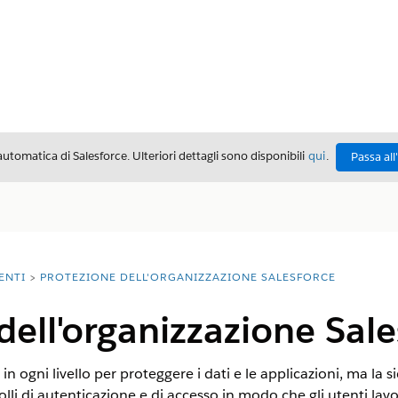
automatica di Salesforce. Ulteriori dettagli sono disponibili
qui
.
Passa all
ENTI
PROTEZIONE DELL'ORGANIZZAZIONE SALESFORCE
dell'organizzazione Sale
 in ogni livello per proteggere i dati e le applicazioni, ma la 
olli di autenticazione e di accesso in modo che gli utenti la