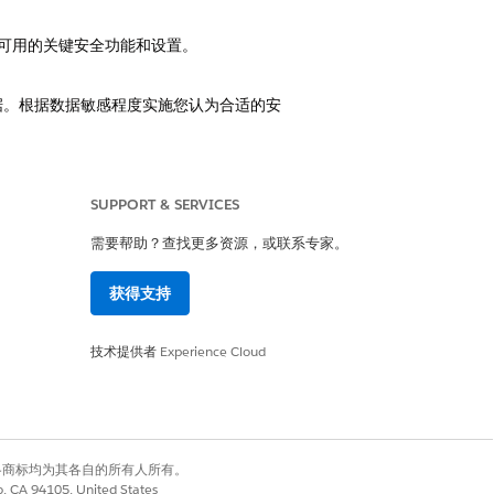
平台中可用的关键安全功能和设置。
暴露数据。根据数据敏感程度实施您认为合适的安
，例如用户名和密码。身份验证是用户通过提供
SUPPORT & SERVICES
证 (MFA)、单点登录 (SSO) 和使
需要帮助？查找更多资源，或联系专家。
获得支持
技术提供者
Experience Cloud
标准包括传输层安全性 (TLS)、发件人政
需的验证，并在 Salesforce 中返回电子
有权利。其他各商标均为其各自的所有人所有。
co, CA 94105, United States