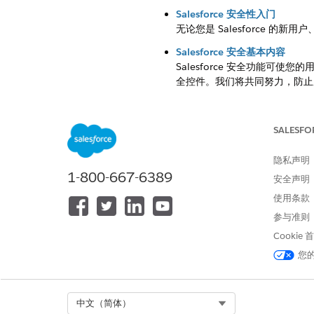
Salesforce 安全性入门
无论您是 Salesforce 的
Salesforce 安全基本内容
Salesforce 安全功能可
全控件。我们将共同努力，防止
用户身份验证和身份验证
用户身份验证和身份验证共同保护
SALESFO
证据来证明自己帐户的所有权，例
用密钥的无密码登录，保护对 Sale
隐私声明
用户和 API 访问权限
1-800-667-6389
安全声明
了解授予用户和 API 对 Sales
使用条款
IP 和域访问权限
参与准则
将所需域添加到网络允许列表，并在 S
Cookie
电子邮件安全性
您
要使 Salesforce 能够
策框架 (SPF)、域密钥识别邮件
邮件地址。
Select Org
中文（简体）