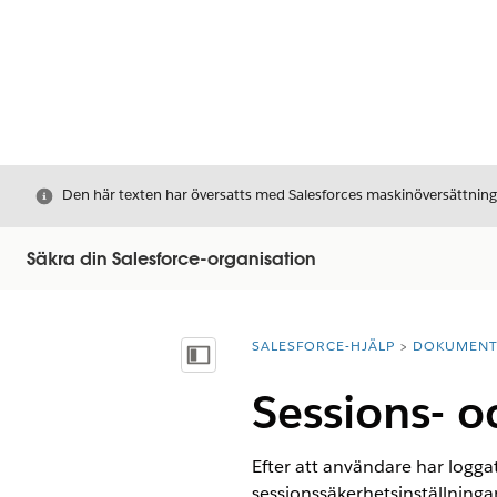
Stäng
Den här texten har översatts med Salesforces maskinöversättnin
Säkra din Salesforce-organisation
SALESFORCE-HJÄLP
DOKUMEN
Du är här:
Visa innehållsförteckning
Sessions- 
Efter att användare har loggat
sessionssäkerhetsinställninga