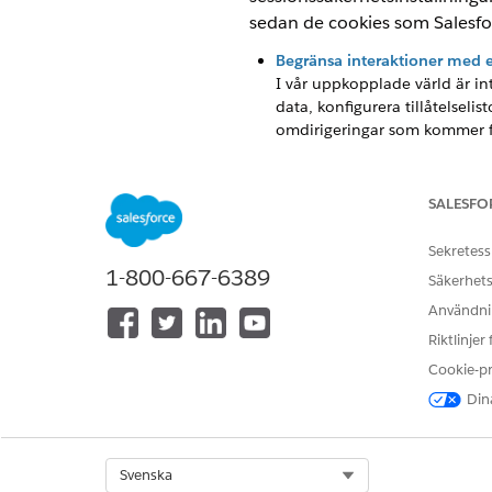
sedan de cookies som Salesfor
Begränsa interaktioner med 
I vår uppkopplade värld är i
data, konfigurera tillåtelsel
omdirigeringar som kommer frå
Konfigurera klickkapningssk
Klickkapning är en typ av att
SALESFO
som utför skadliga åtgärder 
liknande resultat. För att hjä
Sekretess
en sida på samma domän. Få re
1-800-667-6389
klickkapning.
Säkerhets
Användnin
Sessionssäkerhet
Efter inloggning etablerar e
Riktlinjer
nätverk när en användare läm
Cookie-p
attacker, till exempel när en 
Dina
sessionsbeteende.
Salesforce Platform-cookies
Salesforce Platform använder 
Select Org
Svenska