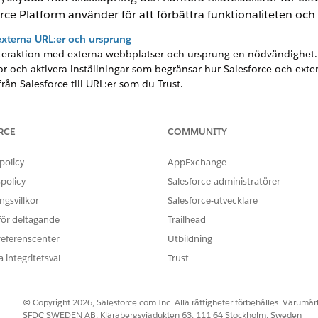
ce Platform använder för att förbättra funktionaliteten och
externa URL:er och ursprung
nteraktion med externa webbplatser och ursprung en nödvändighet. F
istor och aktivera inställningar som begränsar hur Salesforce och ex
n Salesforce till URL:er som du Trust.
ydd
ack som får användare att klicka på något, till exempel en knapp ell
RCE
COMMUNITY
som kan leda till datainflytande, oauktoriserade e-postmeddelanden
lpa till att skydda mot denna typ av attack kan de flesta Salesforce-
policy
AppExchange
da på vilka typer av sidor som kan ramas in och hur du konfigurera
policy
Salesforce-administratörer
gsvillkor
Salesforce-utvecklare
n användare en session med plattformen. Använd sessionssäkerhet fö
 för deltagande
Trailhead
nar datorn obevakad men fortfarande är inloggad. Sessionssäkerhet
referenscenter
Utbildning
anställd försöker använda en annan anställds session. Välj bland flera
 integritetsval
Trust
© Copyright 2026, Salesforce.com Inc. Alla rättigheter förbehålles. Varumärk
cookies för att förbättra funktionaliteten och snabba på bearbetn
SFDC SWEDEN AB, Klarabergsviadukten 63, 111 64 Stockholm, Sweden