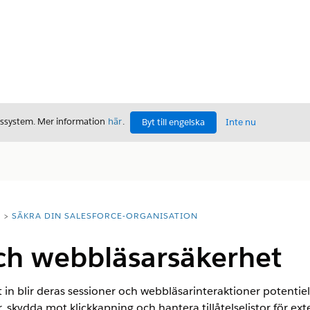
gssystem. Mer information
här
.
Byt till engelska
Inte nu
T
SÄKRA DIN SALESFORCE-ORGANISATION
och webbläsarsäkerhet
 in blir deras sessioner och webbläsarinteraktioner potentiel
r, skydda mot klickkapning och hantera tillåtelselistor för e