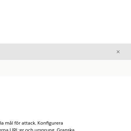
Stäng
Stäng
la mål för attack. Konfigurera
xterna URL:er och ursprung. Granska