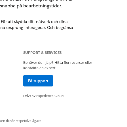
 snabba på bearbetningstider.
ör att skydda ditt nätverk och dina
terna ursprung interagerar. Och begränsa
er länk. Klickat skickar en HTTP-begäran
SUPPORT & SERVICES
, ändrade inloggningsuppgifter eller
sidor endast servas i en inbäddad ram av
Behöver du hjälp? Hitta fler resurser eller
r de relaterade inställningarna för
kontakta en expert.
Få support
r att begränsa exponering av ditt
 begränsar även risken för interna
Drivs av
Experience Cloud
 sessionsinställningar för att styra
en tillhör respektive ägare.
ingstider. Genom att spara en