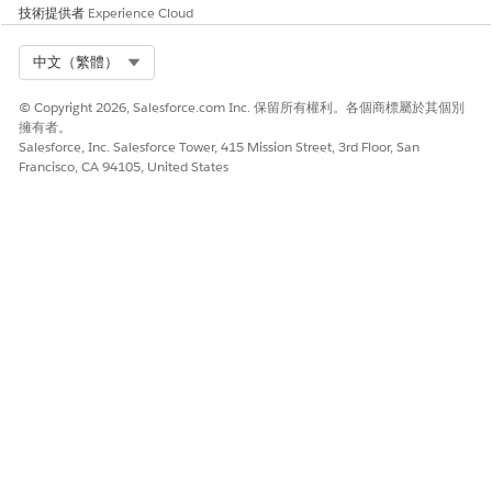
技術提供者
Experience Cloud
Select Org
中文（繁體）
© Copyright 2026, Salesforce.com Inc. 保留所有權利。各個商標屬於其個別
擁有者。
Salesforce, Inc. Salesforce Tower, 415 Mission Street, 3rd Floor, San
Francisco, CA 94105, United States