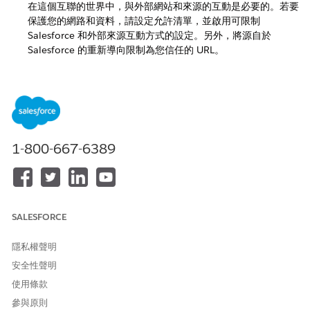
在這個互聯的世界中，與外部網站和來源的互動是必要的。若要
保護您的網路和資料，請設定允許清單，並啟用可限制
Salesforce 和外部來源互動方式的設定。另外，將源自於
Salesforce 的重新導向限制為您信任的 URL。
設定點閱綁架保護
點閱綁架是一種攻擊類型，會誘騙使用者點閱某個元件 (例如按
鈕或連結)。按一下便會傳送 HTTP 要求，該要求會執行可導致
資料入侵、未經授權的電子郵件、變更的認證或類似結果的惡意
動作。為了協助保護您免受此類攻擊，大多數 Salesforce 頁面
都只能由相同網域上的頁面在內嵌框架中提供服務。瞭解可建立
1-800-667-6389
框架的頁面類型，以及如何設定相關的點閱綁架設定。
工作階段安全性
登入後，使用者可使用平台建立工作階段。您可以使用工作階段
安全性，以便在使用者離開電腦但仍登入時，限制您網路的曝光
SALESFORCE
度。工作階段安全性也能降低內部攻擊的風險，例如，某個員工
嘗試使用另一名員工的工作階段時。從數個工作階段設定進行選
隱私權聲明
擇，以控制工作階段行為。
安全性聲明
Salesforce Platform Cookie
使用條款
Salesforce Platform 會使用 Cookie 來改善功能，並縮短處理
參與原則
時間。藉由儲存使用者的設定，Cookie 可加強使用者的體驗和