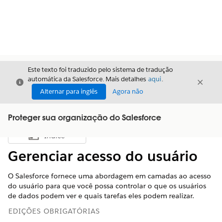
Este texto foi traduzido pelo sistema de tradução
automática da Salesforce. Mais detalhes
aqui
.
Fechar
Fecha
Fechar
Alternar para inglês
Agora não
Proteger sua organização do Salesforce
Índice
Mostrar índice
Gerenciar acesso do usuário
O Salesforce fornece uma abordagem em camadas ao acesso
do usuário para que você possa controlar o que os usuários
de dados podem ver e quais tarefas eles podem realizar.
EDIÇÕES OBRIGATÓRIAS