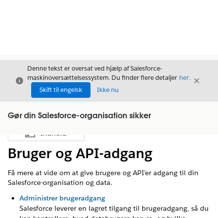
Denne tekst er oversat ved hjælp af Salesforce-
maskinoversættelsessystem. Du finder flere detaljer
her
.
Luk
Luk
Luk
Skift til engelsk
Ikke nu
Gør din Salesforce-organisation sikker
Indhold
Vis indholdsfortegnelse
Bruger og API-adgang
Få mere at vide om at give brugere og API'er adgang til din
Salesforce-organisation og data.
Administrer brugeradgang
Salesforce leverer en lagret tilgang til brugeradgang, så du