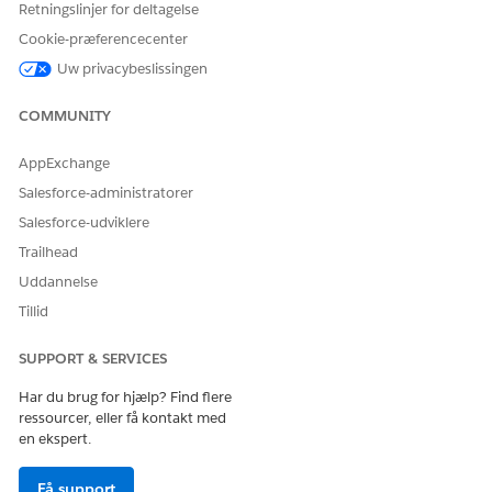
Retningslinjer for deltagelse
Cookie-præferencecenter
Uw privacybeslissingen
LØSTE DENNE ARTIKEL DIT PROBLEM?
Giv os besked, så vi kan forbedre os!
COMMUNITY
Ja
Nej
AppExchange
Salesforce-administratorer
Salesforce-udviklere
Trailhead
Uddannelse
Tillid
SUPPORT & SERVICES
Har du brug for hjælp? Find flere
ressourcer, eller få kontakt med
en ekspert.
Få support