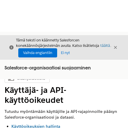
Tämä teksti on käännetty Salesforcen
konekäännösjärjestelmän avulla. Katso lisätietoja
täältä
.
Sulje
Sulje
Sulje
Vaihda englantiin
Ei nyt
Salesforce-organisaatiosi suojaaminen
Sisällysluettelo
Näytä sisällysluettelo
Käyttäjä- ja API-
käyttöoikeudet
Tutustu myöntämään käyttäjille ja API-rajapinnoille pääsyn
Salesforce-organisaatioosi ja dataasi.
Käyttöoikeuksien hallinta