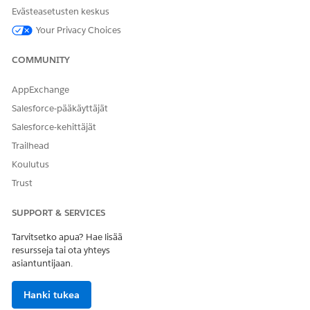
valita, mitä käyttäjät näkevät avatessaan kirjanmerkin tai
Evästeasetusten keskus
linkin, joka käyttää instanssikohtaista toimialuettasi.
Your Privacy Choices
COMMUNITY
RATKAISIKO TÄMÄ ARTIKKELI ONGELMASI?
AppExchange
Anna palautetta, jotta voimme kehittyä!
Salesforce-pääkäyttäjät
Kyllä
Ei
Salesforce-kehittäjät
Trailhead
Koulutus
Trust
SUPPORT & SERVICES
Tarvitsetko apua? Hae lisää
resursseja tai ota yhteys
asiantuntijaan.
Hanki tukea