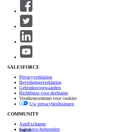
Filters (0)
FILTERS SELECTEREN
Productgebied
Toevoegen
Invloed op functies
SALESFORCE
Privacyverklaring
Beveiligingsverklaring
Gebruiksvoorwaarden
Richtlijnen voor deelname
Voorkeurcentrum voor cookies
Uw privacybeslissingen
Edition
COMMUNITY
AppExchange
Salesforce-beheerders
English