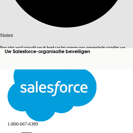
Zoeken
Sluiten
Deze tekst werd vertaald aan de hand van het systeem voor automatische vertaling van
Uw Salesforce-organisatie beveiligen
Overschakelen op Engels
Niet nu
Salesforce. U vindt
hier
meer details.
Sluiten
Sluiten
1-800-667-6389