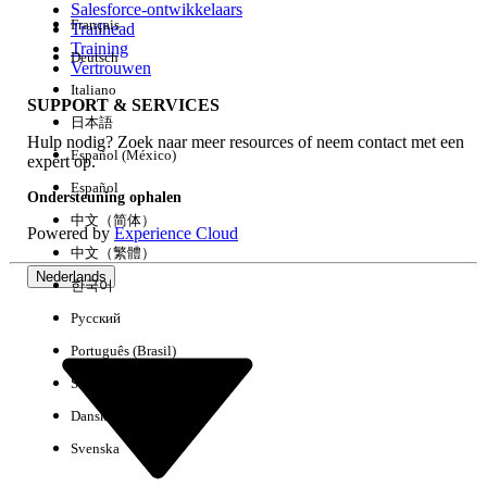
Salesforce-ontwikkelaars
Français
Trailhead
Ervaring
Training
Deutsch
Vertrouwen
Italiano
SUPPORT & SERVICES
日本語
Hulp nodig? Zoek naar meer resources of neem contact met een
Alles wissen
Gereed
Español (México)
expert op.
Español
Ondersteuning ophalen
中文（简体）
Powered by
Experience Cloud
中文（繁體）
Nederlands
한국어
Русский
Português (Brasil)
Suomi
Dansk
Svenska
Geen resultaten