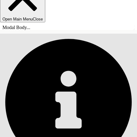
Open Main Menu
Close
Modal Body...
INHOUDSOPGAVE
Zoeken
Inhoudsopgave
weergeven
Inhoudsopgave