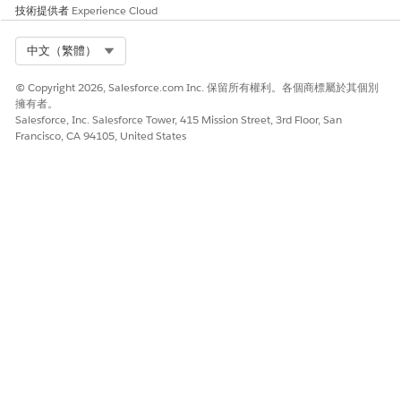
技術提供者
Experience Cloud
Select Org
中文（繁體）
© Copyright 2026, Salesforce.com Inc. 保留所有權利。各個商標屬於其個別
擁有者。
Salesforce, Inc. Salesforce Tower, 415 Mission Street, 3rd Floor, San
Francisco, CA 94105, United States