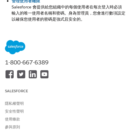
管理使用者權限
Salesforce 會提供給您組織中的每個使用者在每次登入時必須
輸入的唯一使用者名稱和密碼。身為管理員，您會進行數項設定
以確保您使用者的密碼是強式且安全的。
API 存取
設定遠端網站設定和已命名認證以控制和保護 API 呼叫,並瞭解
「平台整合使用者」的用途。
設定我的網域登入原則
管理使用者和 API 呼叫如何存取您的 Salesforce 組織。指定登
1-800-667-6389
入您組織時是否需要使用「我的網域」。並選擇當使用者存取包
含您例項特定網域的書籤或連結時，會看到哪些內容。
SALESFORCE
此文章是否解決您的問題？
隱私權聲明
請讓我們知道，以便我們改進！
安全性聲明
是
否
使用條款
參與原則