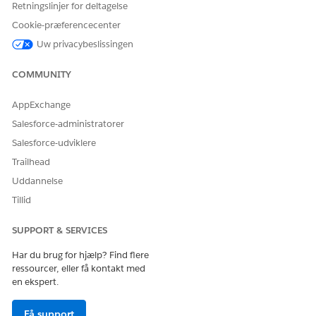
Retningslinjer for deltagelse
Identitetsbekræftelse
Cookie-præferencecenter
Identitetsbekræftelse er, når en bruger leverer beviser,
kaldet en bekræftelsesmetode, for at bekræfte, at de er
Uw privacybeslissingen
den sande ejer af en konto. Brugere bekræfter deres
identitet for at få visse adgangsrettigheder i Salesforce,
COMMUNITY
f.eks. at logge ind, aktivere en ny enhed eller se en følsom
ressource. Definer, hvordan og hvornår brugere bekræfter
AppExchange
deres identitet.
Salesforce-administratorer
Salesforce-udviklere
Trailhead
Uddannelse
LØSTE DENNE ARTIKEL DIT PROBLEM?
Giv os besked, så vi kan forbedre os!
Tillid
Ja
Nej
SUPPORT & SERVICES
Har du brug for hjælp? Find flere
ressourcer, eller få kontakt med
en ekspert.
Få support