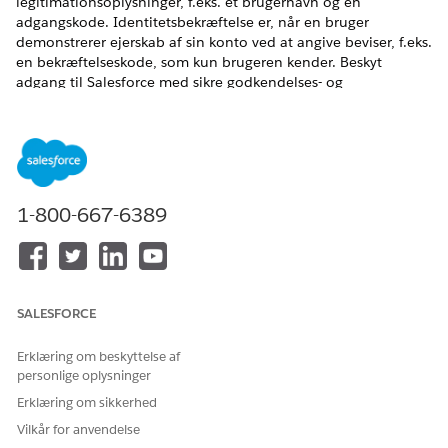
legitimationsoplysninger, f.eks. et brugernavn og en
adgangskode. Identitetsbekræftelse er, når en bruger
demonstrerer ejerskab af sin konto ved at angive beviser, f.eks.
en bekræftelseskode, som kun brugeren kender. Beskyt
adgang til Salesforce med sikre godkendelses- og
identitetsbekræftelsesfunktioner som godkendelse med flere
faktorer (MFA), SSO (single sign-on) og login uden
adgangskode med adgangskoder.
EDITIONSHEADING
1-800-667-6389
Tilgængelig i: Alle versioner
Brugergodkendelse
Godkendelse beskytter adgang til Salesforce ved at sikre,
at brugere er dem, de siger, de er. Forbedr sikkerheden for
SALESFORCE
direkte Salesforce-logins med funktioner som godkendelse
med flere faktorer (MFA), login uden adgangskode med
Erklæring om beskyttelse af
adgangskoder, certifikatbaseret godkendelse og Lightning
personlige oplysninger
Login. Brug SSO (single sign-on) til at gøre det muligt for
Erklæring om sikkerhed
brugere at logge på Salesforce fra en tredjepart, f.eks.
Vilkår for anvendelse
Google.