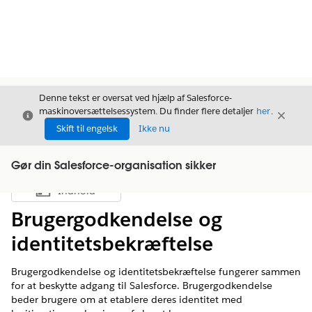
Denne tekst er oversat ved hjælp af Salesforce-
maskinoversættelsessystem. Du finder flere detaljer
her
.
Luk
Luk
Luk
Skift til engelsk
Ikke nu
Gør din Salesforce-organisation sikker
Indhold
Vis indholdsfortegnelse
Brugergodkendelse og
identitetsbekræftelse
Brugergodkendelse og identitetsbekræftelse fungerer sammen
for at beskytte adgang til Salesforce. Brugergodkendelse
beder brugere om at etablere deres identitet med