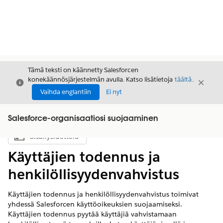
Tämä teksti on käännetty Salesforcen
konekäännösjärjestelmän avulla. Katso lisätietoja
täältä
.
Sulje
Sulje
Sulje
Vaihda englantiin
Ei nyt
Salesforce-organisaatiosi suojaaminen
Sisällysluettelo
Näytä sisällysluettelo
Käyttäjien todennus ja
henkilöllisyydenvahvistus
Käyttäjien todennus ja henkilöllisyydenvahvistus toimivat
yhdessä Salesforcen käyttöoikeuksien suojaamiseksi.
Käyttäjien todennus pyytää käyttäjiä vahvistamaan