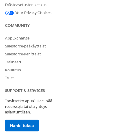
sisään Salesforceen kolmannelta osapuolelta, kuten
Evästeasetusten keskus
Googlelta.
Your Privacy Choices
Henkilöllisyyden vahvistus
Henkilöllisyydenvahvistus tapahtuu, kun käyttäjä tarjoaa
COMMUNITY
todisteita, joita kutsutaan vahvistusmenetelmäksi,
vahvistaakseen, että hän on tilin todellinen omistaja.
AppExchange
Käyttäjät vahvistavat henkilöllisyytensä saadakseen tiettyjä
Salesforce-pääkäyttäjät
käyttöoikeuksia Salesforcessa, kuten kirjautuakseen sisään,
aktivoidakseen uuden laitteen tai tarkastellakseen
Salesforce-kehittäjät
luottamuksellista resurssia. Määritä miten ja milloin
Trailhead
käyttäjät vahvistavat henkilöllisyytensä.
Koulutus
Trust
SUPPORT & SERVICES
RATKAISIKO TÄMÄ ARTIKKELI ONGELMASI?
Tarvitsetko apua? Hae lisää
Anna palautetta, jotta voimme kehittyä!
resursseja tai ota yhteys
asiantuntijaan.
Kyllä
Ei
Hanki tukea