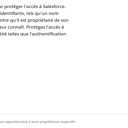
ur protéger l'accès à Salesforce.
 identifiants, tels qu'un nom
ntre qu'il est propriétaire de son
eur connaît. Protégez l'accès à
ité telles que l'authentification
c des clés.
prétendent être. Renforcez la sécurité des
ur (MFA), la connexion sans mot de passe
tification unique (SSO) pour permettre
st le véritable propriétaire d'un
es appartiennent à leurs propriétaires respectifs.
sforce, par exemple se connecter, activer