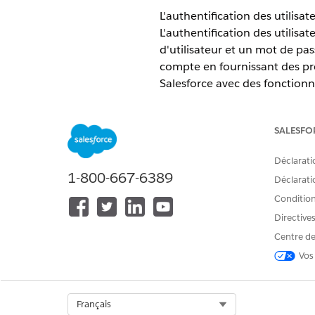
L'authentification des utilisat
L'authentification des utilisa
d'utilisateur et un mot de pass
compte en fournissant des preu
Salesforce avec des fonctionnal
multifacteur (MFA), l'authent
ÉDITIONS REQUISES
SALESFO
Disponible avec : toutes les édi
Déclarati
1-800-667-6389
Déclaratio
Authentification des utilisate
Conditions
L'authentification protège l'a
connexions directes Salesforc
Directive
avec clés de passe, l'authenti
Centre de
aux utilisateurs de se connect
Vos
Vérification de l'identité
Pour confirmer son identité, u
compte. Les utilisateurs vérif
Select Org
Français