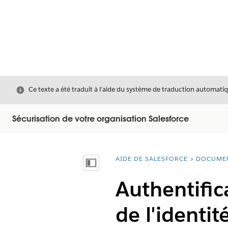
Fermer
Ce texte a été traduit à l’aide du système de traduction automatiq
Sécurisation de votre organisation Salesforce
AIDE DE SALESFORCE
DOCUME
Vous êtes ici :
Afficher la table des matières
Authentifica
de l'identit