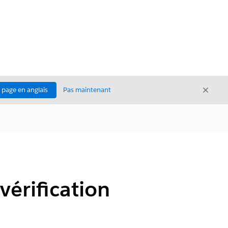
Ferme
a page en anglais
Pas maintenant
Fermer
vérification