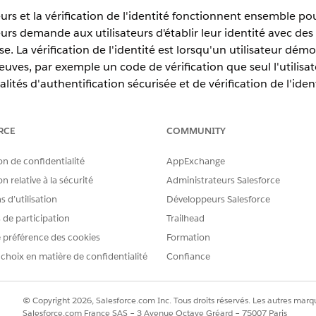
eurs et la vérification de l'identité fonctionnent ensemble po
teurs demande aux utilisateurs d'établir leur identité avec des
e. La vérification de l'identité est lorsqu'un utilisateur démo
ves, par exemple un code de vérification que seul l'utilisat
ités d'authentification sécurisée et de vérification de l'ident
ification unique (SSO) et la connexion sans mot de passe ave
RCE
COMMUNITY
tions
on de confidentialité
AppExchange
n relative à la sécurité
Administrateurs Salesforce
urs
 d’utilisation
Développeurs Salesforce
ccès à Salesforce en s'assurant que les utilisateurs sont ceux qu'ils 
e avec des fonctionnalités telles que l'authentification multifacte
s de participation
Trailhead
fication basée sur un certificat et Lightning Login. Utilisez l'authen
 préférence des cookies
Formation
er à Salesforce à partir d'un tiers, tel que Google.
 choix en matière de confidentialité
Confiance
n utilisateur doit prouver, avec une méthode de vérification, qu'il e
© Copyright 2026, Salesforce.com Inc. Tous droits réservés. Les autres marqu
ient leur identité pour obtenir certains privilèges d'accès dans Sale
Salesforce.com France SAS – 3 Avenue Octave Gréard – 75007 Paris