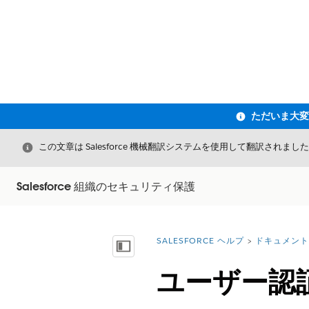
閉じる
この文章は Salesforce 機械翻訳システムを使用して翻訳されまし
Salesforce 組織のセキュリティ保護
SALESFORCE ヘルプ
ドキュメント
詳細情報:
目次を表示
ユーザー認証