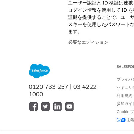
ユーザー認証と ID 検証は連
ログイン情報を使用して ID
証拠を提供することで、ユーザー
スキーを使用したパスワードなし
ます。
必要なエディション
使用可能なエディション: すべて
SALESFO
ユーザー認証
認証では、ユーザーが本人である
プライバ
ードなしのログイン、証明書ベース
0120-733-257 | 03-4222-
セキュリ
シングルサインオン (SSO) を
1000
利用規約
ID 検証
参加ガイ
ID 検証は、ユーザーが証拠
検証して、Salesforce 
Cooki
検証する方法とタイミングを定
お