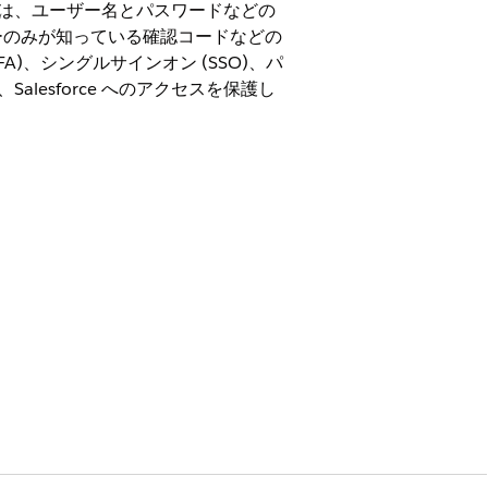
認証では、ユーザー名とパスワードなどの
ザーのみが知っている確認コードなどの
、シングルサインオン (SSO)、パ
lesforce へのアクセスを保護し
FA(多要素認証)、パスキーを使用したパスワ
eの直接ログインのセキュリティを強化します。
e にログインできるようにします。
認する検証方法です。ユーザーは、ID を
示など) を取得します。ユーザーが ID を