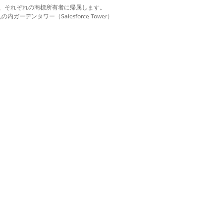
d. それぞれの商標は、それぞれの商標所有者に帰属します。
ーデンタワー（Salesforce Tower）
はい
いいえ