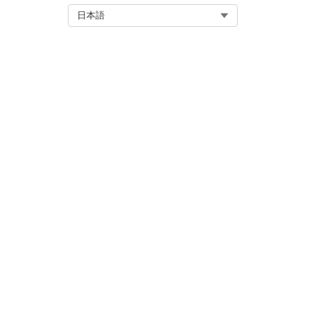
Select Org
日本語
この記事で問題は解決されましたか
ご意見をお待ちしております。