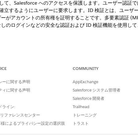
携して、Salesforce へのアクセスを保護します。ユーザー
 を確立するようにユーザーに要求します。ID 検証とは、ユー
がアカウントの所有権を証明することです。多要素認証 (MFA)
のログインなどの安全な認証および ID 検証機能を使用して、Sa
のエディション
RCE
COMMUNITY
ことを確認することで、Salesforce へのアクセスを保護します。M
シーに関する声明
AppExchange
の認証、Lightning Loginなどの機能を使用して、Salesforc
ティに関する声明
Salesforce システム管理者
使用して、ユーザーが Google などのサードパーティから Salesforc
Salesforce 開発者
ドライン:
Trailhead
を提供したときに、そのユーザーがアカウントの真の所有者であることを確
の特定のアクセス権限 (ログイン、新しいデバイスの有効化、機密リソースの表
e プリファレンスセンター
トレーニング
義します。
客様によるプライバシー設定の選択肢
トラスト