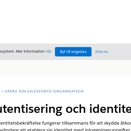
gssystem. Mer information
här
.
Byt till engelska
Inte nu
T
SÄKRA DIN SALESFORCE-ORGANISATION
entisering och identite
ntitetsbekräftelse fungerar tillsammans för att skydda åtkoms
vändare att etablera sin identitet med inloggningsuppgift