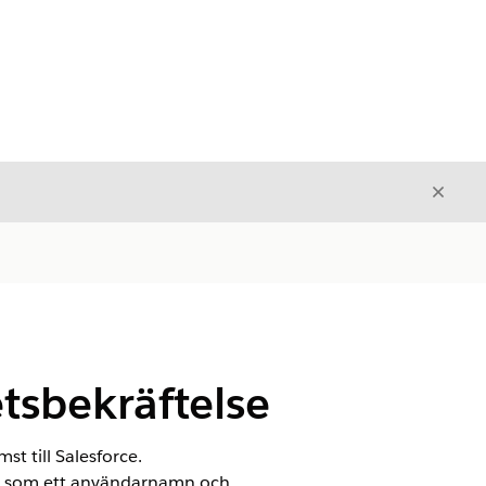
Stäng
Stäng
tsbekräftelse
t till Salesforce.
er, som ett användarnamn och