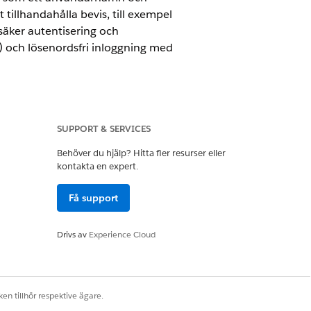
 tillhandahålla bevis, till exempel
säker autentisering och
O) och lösenordsfri inloggning med
SUPPORT & SERVICES
Behöver du hjälp? Hitta fler resurser eller
att de är. Förbättra säkerheten för
kontakta en expert.
inloggning med nycklar,
nvändare logga in i Salesforce från en
Få support
Drivs av
Experience Cloud
r att bekräfta att de är den sanna
force, som att logga in, aktivera en ny
en tillhör respektive ägare.