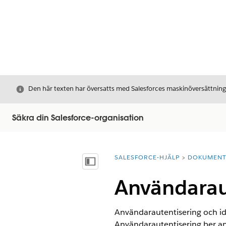
Stäng
Den här texten har översatts med Salesforces maskinöversättnin
Säkra din Salesforce-organisation
SALESFORCE-HJÄLP
DOKUMEN
Du är här:
Visa innehållsförteckning
Användaraut
Användarautentisering och ide
Användarautentisering ber an