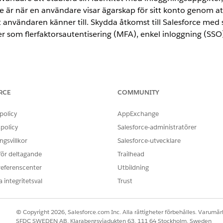
e är när en användare visar ägarskap för sitt konto genom att
 användaren känner till. Skydda åtkomst till Salesforce med 
er som flerfaktorsautentisering (MFA), enkel inloggning (SS
RCE
COMMUNITY
policy
AppExchange
till Salesforce genom att säkerställa att användare är den de säger 
policy
Salesforce-administratörer
ar med funktioner som flerfaktorsautentisering (MFA), lösenordsfri 
ng och Lightning Login. Använd enkel inloggning (SSO) för att låta a
gsvillkor
Salesforce-utvecklare
le.
 för deltagande
Trailhead
referenscenter
Utbildning
n användare tillhandahåller bevis, en så kallad verifieringsmetod, fö
 integritetsval
Trust
 bekräftar sin identitet för att få vissa åtkomstbehörigheter i Sales
surs. Definiera hur och när användare bekräftar sin identitet.
© Copyright 2026, Salesforce.com Inc. Alla rättigheter förbehålles. Varumärk
SFDC SWEDEN AB, Klarabergsviadukten 63, 111 64 Stockholm, Sweden