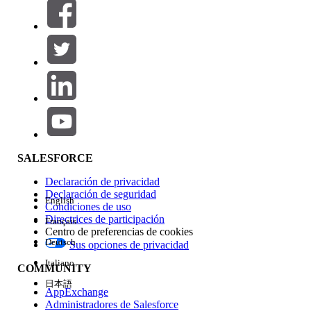
Filtros (0)
SELECCIONAR FILTROS
Agregar
Área de productos
Repercusión de función
SALESFORCE
Declaración de privacidad
Declaración de seguridad
English
Condiciones de uso
Directrices de participación
Français
Centro de preferencias de cookies
Deutsch
Sus opciones de privacidad
Edición
Italiano
COMMUNITY
日本語
AppExchange
Administradores de Salesforce