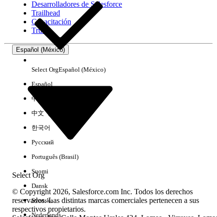
Desarrolladores de Salesforce
Trailhead
Experiencia
Capacitación
Trust
Español (México)
Borrar todo
Listo
Select Org
Español (México)
Español
中文（简体）
中文（繁體）
한국어
Русский
Português (Brasil)
Suomi
Select Org
Dansk
© Copyright 2026, Salesforce.com Inc. Todos los derechos
reservados. Las distintas marcas comerciales pertenecen a sus
Svenska
respectivos propietarios.
No hay resultados
Nederlands