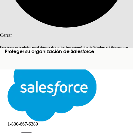
Buscar
Cerrar
Este texto se tradujo con el sistema de traducción automática de Salesforce. Obtenga más
Proteger su organización de Salesforce
Cambiar a inglés
Ahora no
detalles
aquí
.
Cerrar
Cerrar
1-800-667-6389