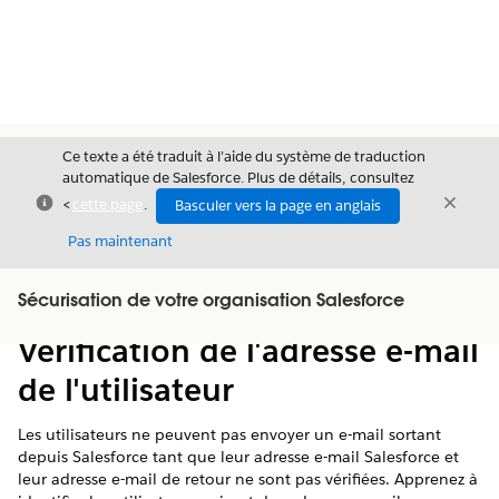
Ce texte a été traduit à l’aide du système de traduction
automatique de Salesforce. Plus de détails, consultez
Fermer
Ferme
<
cette page
.
Basculer vers la page en anglais
Fermer
Pas maintenant
Table des
Sécurisation de votre organisation Salesforce
Afficher la table des matières
matières
Vérification de l'adresse e-mail
de l'utilisateur
Les utilisateurs ne peuvent pas envoyer un e-mail sortant
depuis Salesforce tant que leur adresse e-mail Salesforce et
leur adresse e-mail de retour ne sont pas vérifiées. Apprenez à