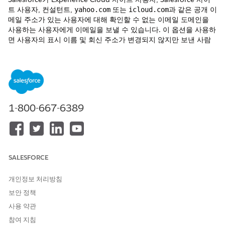
트 사용자, 컨설턴트,
또는
과 같은 공개 이
yahoo.com
icloud.com
메일 주소가 있는 사용자에 대해 확인할 수 없는 이메일 도메인을
사용하는 사용자에게 이메일을 보낼 수 있습니다. 이 옵션을 사용하
면 사용자의 표시 이름 및 회신 주소가 변경되지 않지만 보낸 사람
주소는 사용자가 선택한 조직 전체 이메일 주소를 사용합니다.
필수 EDITION
필요한 사용자 권한
1-800-667-6389
이메일 배달 가능성 구성:
애플리케이션 사용자 정의
SALESFORCE
이 기능을 비활성화하면 Salesforce가 더 이상 확인되지 않
중요
은 도메인에서 이메일을 보내지 않습니다. 경우에 따라 사용자가
개인정보 처리방침
메시지를 받지 않고 이메일이 삭제될 때 전송되었다고 믿을 수
보안 정책
있습니다.
사용 약관
참여 지침