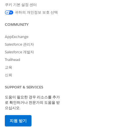
이 기능은 확인되지 않은 도메인으로 조직 전체 이메일 주소 등 공
쿠키 기본 설정 센터
유 이메일 계정을 통해 전송된 시스템 생성 이메일 및 이메일에도
적용됩니다.
귀하의 개인정보 보호 선택
이 기능은
,
또는
으로
@gmail.com
@hotmail.com
@outlook.com
COMMUNITY
끝나는 이메일 주소나 Salesforce Free Suite로 보내는 이메일 또는
도메인을 사용하는 평가 조직
salesforce-free-mailsend.com
AppExchange
에 영향을 미치지 않습니다. 자세한 내용은 Salesforce에서 이메일
을 보내는
요건을 참조하십시오
.
Salesforce 관리자
Salesforce 개발자
설정
에서 빠른 찾기 상자를 사용하여 찾고
배달 가능성
을 선택
합니다.
Trailhead
확인되지 않은 도메인에 대체 이메일 주소
사용
(1)을 선택한 다
교육
음, 변경 사항을 저장합니다.
신뢰
SUPPORT & SERVICES
도움이 필요한 경우 리소스를 추가
로 확인하거나 전문가의 도움을 받
대체 이메일 주소(2)로 보낸 사람 주소로 사용할 조직 전체 이메
으십시오.
일 주소를 선택합니다.
모든 프로필 허용이 활성화되어 있고 확인된 이메일 도메인을
지원 받기
사용하는 확인된 주소만 이 목록에 표시됩니다.