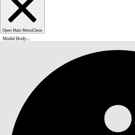
Open Main Menu
Close
Modal Body...
Sie befinden sich hier:
Salesforce-Hilfe
Dokumente
Identifizieren der Benutzer und Verwalten des Zu