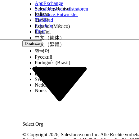
AppExchange
Select Org
Deutsch
Salesforce-Administratoren
Italiano
Salesforce-Entwickler
Trailhead
日本語
Schulung
Español (México)
Trust
Español
中文（简体）
Deutsch
中文（繁體）
한국어
Русский
Português (Brasil)
Suomi
Dansk
Svenska
Nederlands
Norsk
Select Org
© Copyright 2026, Salesforce.com Inc. Alle Rechte vorbeh