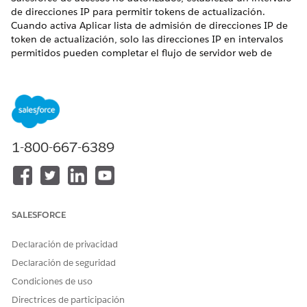
de direcciones IP para permitir tokens de actualización.
Cuando activa Aplicar lista de admisión de direcciones IP de
token de actualización, solo las direcciones IP en intervalos
permitidos pueden completar el flujo de servidor web de
OAuth o el flujo de token de actualización.
EDICIONES NECESARIAS
Disponible en: Lightning Experience
1-800-667-6389
Disponible en:
Professional
Edition,
Performance
Edition,
Unlimited
Edition y
Developer
Edition
SALESFORCE
Los intervalos de lista de admisión de IP admiten
NOTA
Declaración de privacidad
IPv4 e IPv6.
Declaración de seguridad
Condiciones de uso
Las listas de admisión de direcciones IP de tokens de
Directrices de participación
actualización difieren de los intervalos de direcciones IP de