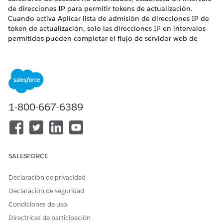
de direcciones IP para permitir tokens de actualización.
Cuando activa Aplicar lista de admisión de direcciones IP de
token de actualización, solo las direcciones IP en intervalos
permitidos pueden completar el flujo de servidor web de
OAuth o el flujo de token de actualización.
EDICIONES NECESARIAS
Disponible en: Lightning Experience
1-800-667-6389
Disponible en:
Professional
Edition,
Performance
Edition,
Unlimited
Edition y
Developer
Edition
SALESFORCE
Los intervalos de lista de admisión de IP admiten
NOTA
Declaración de privacidad
IPv4 e IPv6.
Declaración de seguridad
Condiciones de uso
Las listas de admisión de direcciones IP de tokens de
Directrices de participación
actualización difieren de los intervalos de direcciones IP de